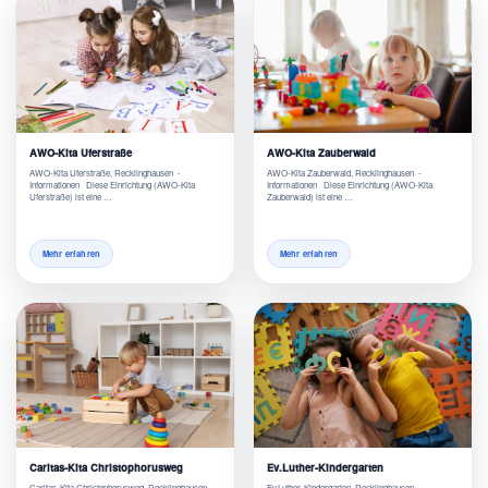
AWO-Kita Uferstraße
AWO-Kita Zauberwald
AWO-Kita Uferstraße, Recklinghausen -
AWO-Kita Zauberwald, Recklinghausen -
Informationen Diese Einrichtung (AWO-Kita
Informationen Diese Einrichtung (AWO-Kita
Uferstraße) ist eine …
Zauberwald) ist eine …
Mehr erfahren
Mehr erfahren
Caritas-Kita Christophorusweg
Ev.Luther-Kindergarten
Caritas-Kita Christophorusweg, Recklinghausen -
Ev.Luther-Kindergarten, Recklinghausen -