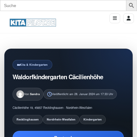
Search
for:
Kita & Kindergarten
Waldorfkindergarten Cäcilienhöhe
Von
Sandra
Veröffentlicht am 28. Januar 2024 um 17:33 Uhr
Cäcilienhöhe 19, 45657 Recklinghausen · Nordrhein-Westfalen
Recklinghausen
Nordrhein-Westfalen
Kindergarten