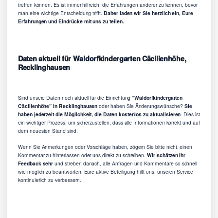
treffen können. Es ist immer hilfreich, die Erfahrungen anderer zu kennen, bevor
man eine wichtige Entscheidung trifft.
Daher laden wir Sie herzlich ein, Eure
Erfahrungen und Eindrücke mit uns zu teilen.
Daten aktuell für Waldorfkindergarten Cäcilienhöhe,
Recklinghausen
Sind unsere Daten noch aktuell für die Einrichtung
“Waldorfkindergarten
Cäcilienhöhe” in Recklinghausen
oder haben Sie Änderungswünsche?
Sie
haben jederzeit die Möglichkeit, die Daten kostenlos zu aktualisieren
. Dies ist
ein wichtiger Prozess, um sicherzustellen, dass alle Informationen korrekt und auf
dem neuesten Stand sind.
Wenn Sie Anmerkungen oder Vorschläge haben, zögern Sie bitte nicht, einen
Kommentar zu hinterlassen oder uns direkt zu schreiben.
Wir schätzen Ihr
Feedback sehr
und streben danach, alle Anfragen und Kommentare so schnell
wie möglich zu beantworten. Eure aktive Beteiligung hilft uns, unseren Service
kontinuierlich zu verbessern.