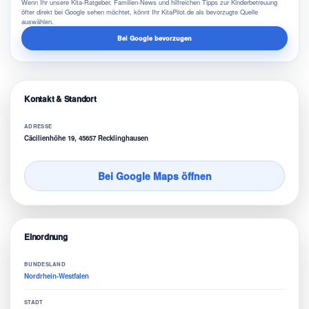
Wenn Ihr unsere Kita-Ratgeber, Familien-News und hilfreichen Tipps zur Kinderbetreuung
öfter direkt bei Google sehen möchtet, könnt Ihr KitaPilot.de als bevorzugte Quelle
auswählen.
Bei Google bevorzugen
Kontakt & Standort
ADRESSE
Cäcilienhöhe 19, 45657 Recklinghausen
Bei Google Maps öffnen
Einordnung
BUNDESLAND
Nordrhein-Westfalen
STADT