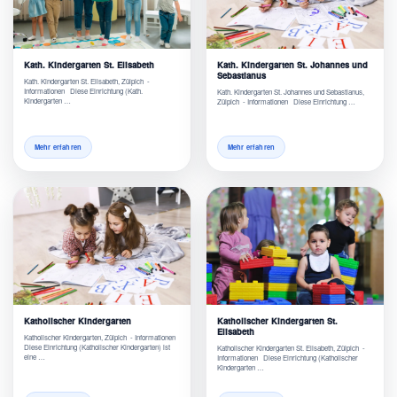
Kath. Kindergarten St. Elisabeth
Kath. Kindergarten St. Johannes und
Sebastianus
Kath. Kindergarten St. Elisabeth, Zülpich -
Informationen Diese Einrichtung (Kath.
Kath. Kindergarten St. Johannes und Sebastianus,
Kindergarten …
Zülpich - Informationen Diese Einrichtung …
Mehr erfahren
Mehr erfahren
Katholischer Kindergarten
Katholischer Kindergarten St.
Elisabeth
Katholischer Kindergarten, Zülpich - Informationen
Diese Einrichtung (Katholischer Kindergarten) ist
Katholischer Kindergarten St. Elisabeth, Zülpich -
eine …
Informationen Diese Einrichtung (Katholischer
Kindergarten …