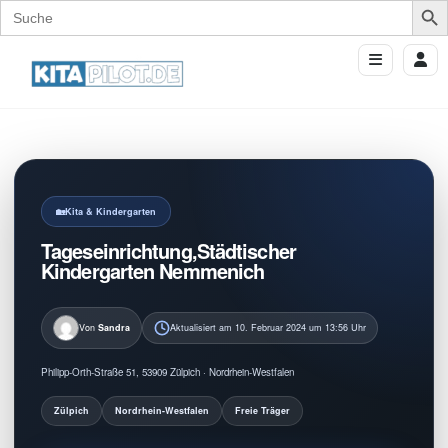
Search
for:
Kita & Kindergarten
Tageseinrichtung,Städtischer
Kindergarten Nemmenich
Von
Sandra
Aktualisiert am 10. Februar 2024 um 13:56 Uhr
Philipp-Orth-Straße 51, 53909 Zülpich · Nordrhein-Westfalen
Zülpich
Nordrhein-Westfalen
Freie Träger