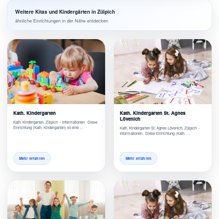
Weitere Kitas und Kindergärten in Zülpich
ähnliche Einrichtungen in der Nähe entdecken
Kath. Kindergarten
Kath. Kindergarten St. Agnes
Lövenich
Kath. Kindergarten, Zülpich - Informationen Diese
Einrichtung (Kath. Kindergarten) ist eine …
Kath. Kindergarten St. Agnes Lövenich, Zülpich -
Informationen Diese Einrichtung (Kath. …
Mehr erfahren
Mehr erfahren