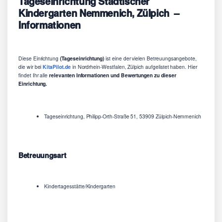
Tageseinrichtung
Städtischer
Kindergarten Nemmenich
, Zülpich –
Informationen
Diese Einrichtung
(Tageseinrichtung)
ist eine der vielen Betreuungsangebote,
die wir bei
KitaPilot.de
in Nordrhein-Westfalen, Zülpich aufgelistet haben. Hier
findet Ihr alle
relevanten Informationen und Bewertungen zu dieser
Einrichtung.
Tageseinrichtung, Philipp-Orth-Straße 51, 53909 Zülpich-Nemmenich
Betreuungsart
Kindertagesstätte/Kindergarten