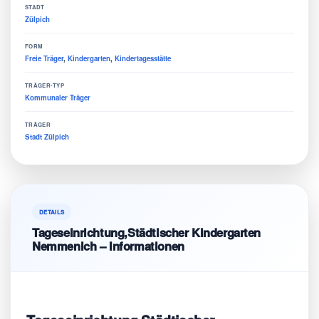
STADT
Zülpich
FORM
Freie Träger
,
Kindergarten
,
Kindertagesstätte
TRÄGER-TYP
Kommunaler Träger
TRÄGER
Stadt Zülpich
DETAILS
Tageseinrichtung,Städtischer Kindergarten
Nemmenich – Informationen