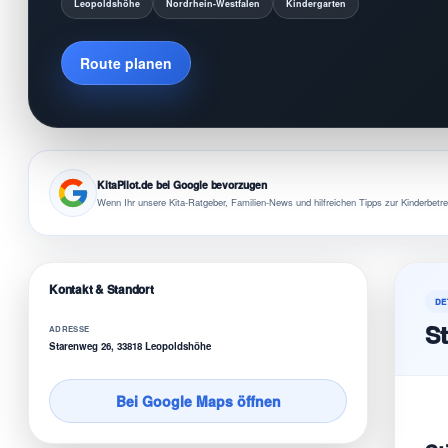
Leopoldshöhe
Nordrhein-Westfalen
Kindergarten
Route planen
KitaPilot.de bei Google bevorzugen
Wenn Ihr unsere Kita-Ratgeber, Familien-News und hilfreichen Tipps zur Kinderbetre
Kontakt & Standort
DE
St
ADRESSE
Starenweg 26, 33818 Leopoldshöhe
Bei Google Maps öffnen