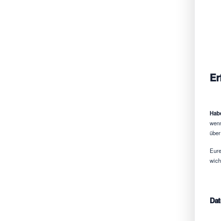
Er
Habe
wenn
über
Eure
wich
Dat