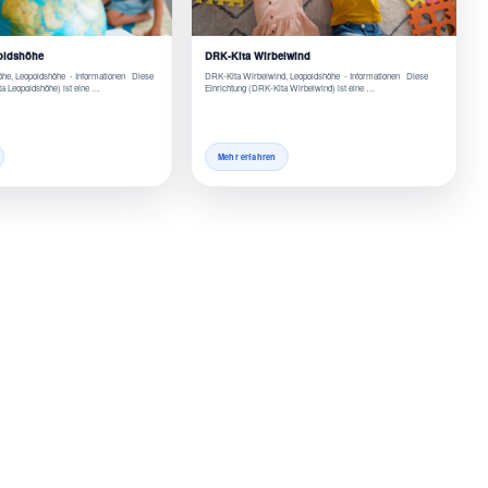
oldshöhe
DRK-Kita Wirbelwind
he, Leopoldshöhe - Informationen Diese
DRK-Kita Wirbelwind, Leopoldshöhe - Informationen Diese
a Leopoldshöhe) ist eine …
Einrichtung (DRK-Kita Wirbelwind) ist eine …
Mehr erfahren