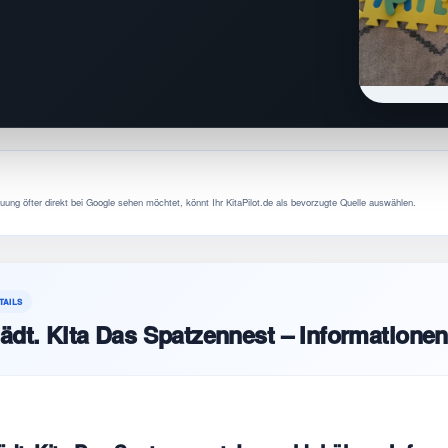
uung öfter direkt bei Google sehen möchtet, könnt Ihr KitaPilot.de als bevorzugte Quelle auswählen.
TAILS
ädt. Kita Das Spatzennest – Informationen