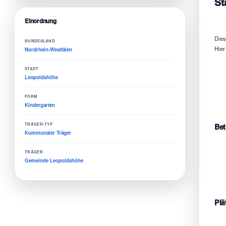
St
Einordnung
Dies
BUNDESLAND
Hier 
Nordrhein-Westfalen
STADT
Leopoldshöhe
FORM
Kindergarten
TRÄGER-TYP
Bet
Kommunaler Träger
TRÄGER
Gemeinde Leopoldshöhe
Plä