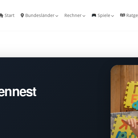
Start
Bundesländer
Rechner
Spiele
Ratge
zennest