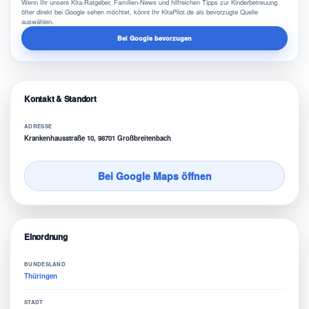
Wenn Ihr unsere Kita-Ratgeber, Familien-News und hilfreichen Tipps zur Kinderbetreuung
öfter direkt bei Google sehen möchtet, könnt Ihr KitaPilot.de als bevorzugte Quelle
auswählen.
Bei Google bevorzugen
Kontakt & Standort
ADRESSE
Krankenhausstraße 10, 98701 Großbreitenbach
Bei Google Maps öffnen
Einordnung
BUNDESLAND
Thüringen
STADT