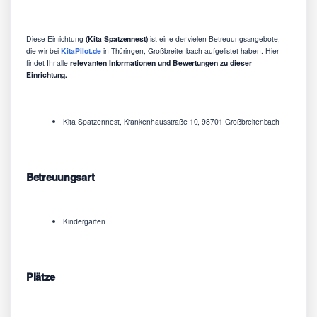
Diese Einrichtung
(Kita Spatzennest)
ist eine der vielen Betreuungsangebote,
die wir bei
KitaPilot.de
in Thüringen, Großbreitenbach aufgelistet haben. Hier
findet Ihr alle
relevanten Informationen und Bewertungen zu dieser
Einrichtung.
Kita Spatzennest, Krankenhausstraße 10, 98701 Großbreitenbach
Betreuungsart
Kindergarten
Plätze