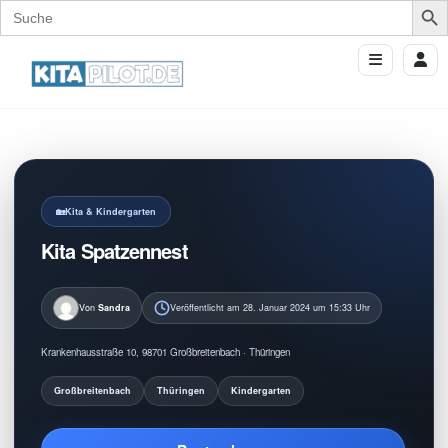
Search
for:
Kita & Kindergarten
Kita Spatzennest
Von
Sandra
Veröffentlicht am 28. Januar 2024 um 15:33 Uhr
Krankenhausstraße 10, 98701 Großbreitenbach · Thüringen
Großbreitenbach
Thüringen
Kindergarten