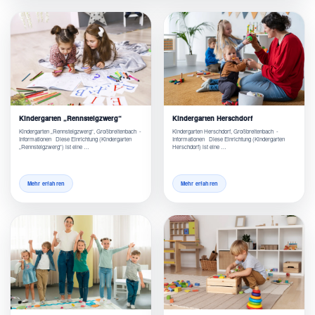
Kindergarten „Rennsteigzwerg“
Kindergarten Herschdorf
Kindergarten „Rennsteigzwerg“, Großbreitenbach -
Kindergarten Herschdorf, Großbreitenbach -
Informationen Diese Einrichtung (Kindergarten
Informationen Diese Einrichtung (Kindergarten
„Rennsteigzwerg“) ist eine …
Herschdorf) ist eine …
Mehr erfahren
Mehr erfahren