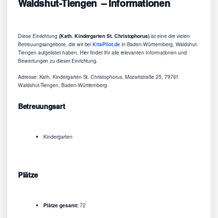
Waldshut-Tiengen – Informationen
Diese Einrichtung
(Kath. Kindergarten St. Christophorus)
ist eine der vielen
Betreuungsangebote, die wir bei
KitaPilot.de
in Baden-Württemberg, Waldshut-
Tiengen aufgelistet haben. Hier findet Ihr alle relevanten Informationen und
Bewertungen zu dieser Einrichtung.
Adresse: Kath. Kindergarten St. Christophorus, Mozartstraße 25, 79761
Waldshut-Tiengen, Baden-Württemberg
Betreuungsart
Kindergarten
Plätze
Plätze gesamt:
72