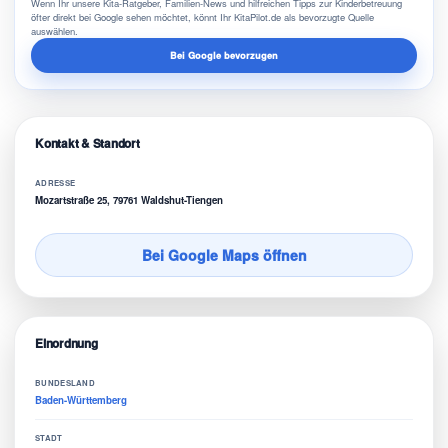
Wenn Ihr unsere Kita-Ratgeber, Familien-News und hilfreichen Tipps zur Kinderbetreuung
öfter direkt bei Google sehen möchtet, könnt Ihr KitaPilot.de als bevorzugte Quelle
auswählen.
Bei Google bevorzugen
Kontakt & Standort
ADRESSE
Mozartstraße 25, 79761 Waldshut-Tiengen
Bei Google Maps öffnen
Einordnung
BUNDESLAND
Baden-Württemberg
STADT