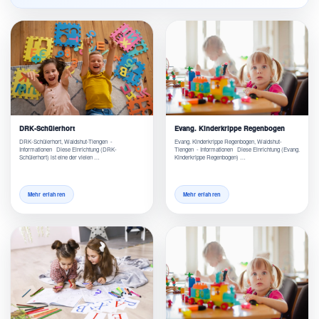
DRK-Schülerhort
Evang. Kinderkrippe Regenbogen
DRK-Schülerhort, Waldshut-Tiengen -
Evang. Kinderkrippe Regenbogen, Waldshut-
Informationen Diese Einrichtung (DRK-
Tiengen - Informationen Diese Einrichtung (Evang.
Schülerhort) ist eine der vielen …
Kinderkrippe Regenbogen) …
Mehr erfahren
Mehr erfahren