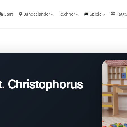
Start
Bundesländer
Rechner
Spiele
Ratge
t. Christophorus