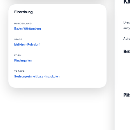
Ka
Einordnung
Dies
BUNDESLAND
aufg
Baden-Württemberg
Adre
STADT
Meßkirch-Rohrdorf
Bet
FORM
Kindergarten
TRÄGER
Seelsorgeeinheit Laiz - Inzigkofen
Plä