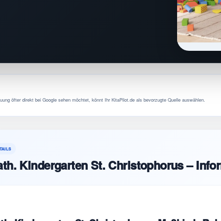
uung öfter direkt bei Google sehen möchtet, könnt Ihr KitaPilot.de als bevorzugte Quelle auswählen.
TAILS
th. Kindergarten St. Christophorus – Info