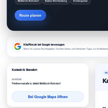
Meßkirch-Rohrdorf
Baden-Württemberg
Kindergarten
Route planen
KitaPilot.de bei Google bevorzugen
Wenn Ihr unsere Kita-Ratgeber, Familien-News und hilfreichen Tipps zur Kinderbetre
Kontakt & Standort
DE
Ka
ADRESSE
Feldherrnstraße 6, 88605 Meßkirch-Rohrdorf
Bei Google Maps öffnen