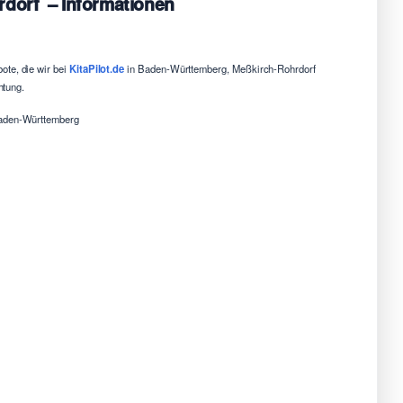
rdorf – Informationen
ote, die wir bei
KitaPilot.de
in Baden-Württemberg, Meßkirch-Rohrdorf
htung.
Baden-Württemberg