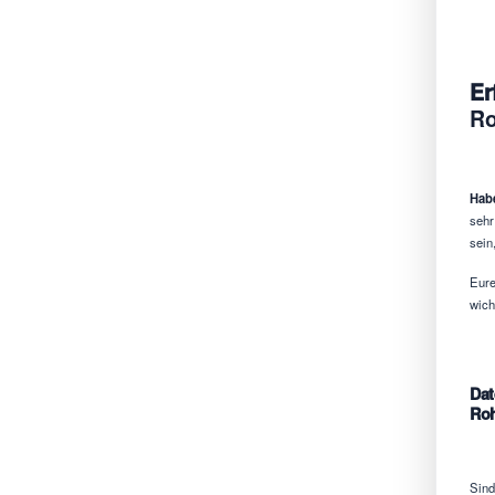
Er
Ro
Habe
sehr
sein
Eure
wich
Dat
Roh
Sind