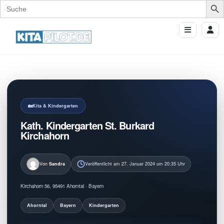
Search
for:
Kita & Kindergarten
Kath. Kindergarten St. Burkard
Kirchahorn
Von
Sandra
Veröffentlicht am 27. Januar 2024 um 20:35 Uhr
Kirchahorn 56, 95491 Ahorntal · Bayern
Ahorntal
Bayern
Kindergarten