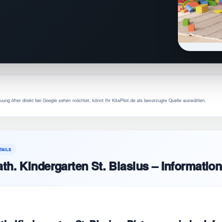
uung öfter direkt bei Google sehen möchtet, könnt Ihr KitaPilot.de als bevorzugte Quelle auswählen.
TAILS
th. Kindergarten St. Blasius – Informatio