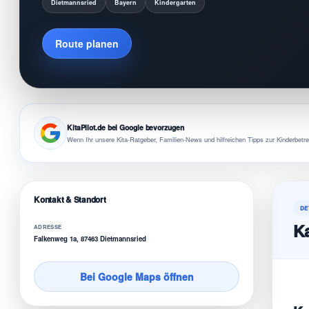
Dietmannsried
Bayern
Kindergarten
Route planen
KitaPilot.de bei Google bevorzugen
Wenn Ihr unsere Kita-Ratgeber, Familien-News und hilfreichen Tipps zur Kinderbetre
Kontakt & Standort
DE
Ka
ADRESSE
Falkenweg 1a, 87463 Dietmannsried
Bei Google Maps öffnen