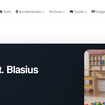
Start
Bundesländer
Rechner
Spiele
Ratge
. Blasius