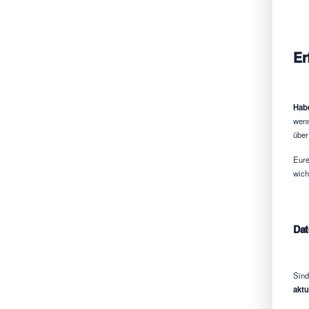
Er
Habe
wenn
über
Eure
wich
Dat
Sind
aktu