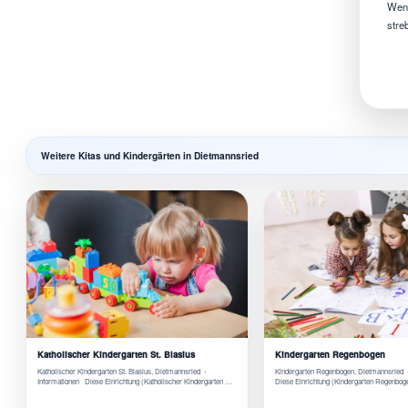
Wenn
stre
Weitere Kitas und Kindergärten in Dietmannsried
Katholischer Kindergarten St. Blasius
Kindergarten Regenbogen
Katholischer Kindergarten St. Blasius, Dietmannsried -
Kindergarten Regenbogen, Dietmannsried 
Informationen Diese Einrichtung (Katholischer Kindergarten …
Diese Einrichtung (Kindergarten Regenboge