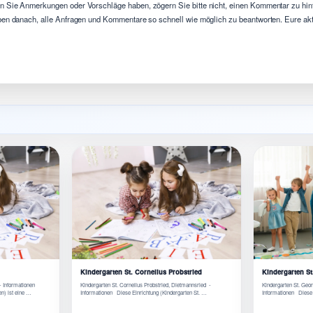
 Sie Anmerkungen oder Vorschläge haben, zögern Sie bitte nicht, einen Kommentar zu hint
ben danach, alle Anfragen und Kommentare so schnell wie möglich zu beantworten. Eure aktiv
Kindergarten St. Cornelius Probstried
Kindergarten St
- Informationen
Kindergarten St. Cornelius Probstried, Dietmannsried -
Kindergarten St. Geo
n) ist eine …
Informationen Diese Einrichtung (Kindergarten St. …
Informationen Diese 