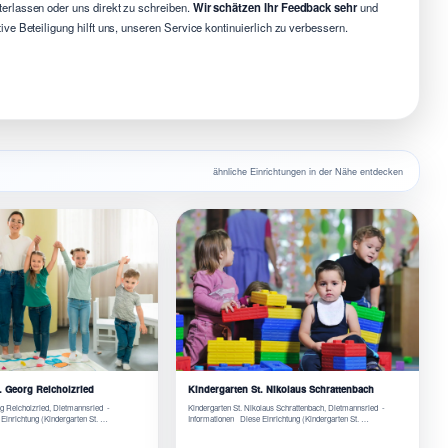
erlassen oder uns direkt zu schreiben.
Wir schätzen Ihr Feedback sehr
und
e Beteiligung hilft uns, unseren Service kontinuierlich zu verbessern.
ähnliche Einrichtungen in der Nähe entdecken
. Georg Reicholzried
Kindergarten St. Nikolaus Schrattenbach
rg Reicholzried, Dietmannsried -
Kindergarten St. Nikolaus Schrattenbach, Dietmannsried -
Einrichtung (Kindergarten St. …
Informationen Diese Einrichtung (Kindergarten St. …