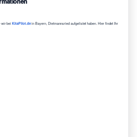
ormationen
 wir bei
KitaPilot.de
in Bayern, Dietmannsried aufgelistet haben. Hier findet Ihr