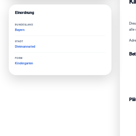
Ka
Einordnung
Dies
BUNDESLAND
alle
Bayern
Adre
STADT
Dietmannsried
Bet
FORM
Kindergarten
Plä