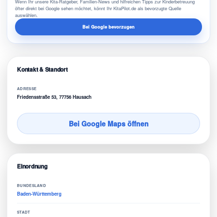
Wenn Ihr unsere Kita-Ratgeber, Familien-News und hilfreichen Tipps zur Kinderbetreuung
öfter direkt bei Google sehen möchtet, könnt Ihr KitaPilot.de als bevorzugte Quelle
auswählen.
Bei Google bevorzugen
Kontakt & Standort
ADRESSE
Friedensstraße 53, 77756 Hausach
Bei Google Maps öffnen
Einordnung
BUNDESLAND
Baden-Württemberg
STADT