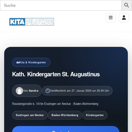
Search
for:
Kita & Kindergarten
Kath. Kindergarten St. Augustinus
Von
Sandra
Veröffentlicht am 27. Januar 2024 um 20:34 Uhr
Rossbergstraße 6, 73734 Esslingen am Neckar · Baden-Württemberg
Esslingen am Neckar
Baden-Württemberg
Kindergarten