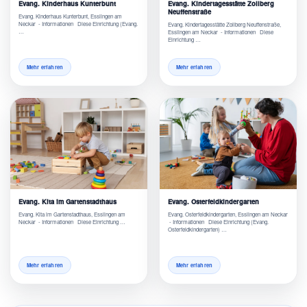
Evang. Kinderhaus Kunterbunt
Evang. Kindertagesstätte Zollberg
Neuffenstraße
Evang. Kinderhaus Kunterbunt, Esslingen am
Neckar - Informationen Diese Einrichtung (Evang.
Evang. Kindertagesstätte Zollberg Neuffenstraße,
…
Esslingen am Neckar - Informationen Diese
Einrichtung …
Mehr erfahren
Mehr erfahren
Evang. Kita im Gartenstadthaus
Evang. Osterfeldkindergarten
Evang. Kita im Gartenstadthaus, Esslingen am
Evang. Osterfeldkindergarten, Esslingen am Neckar
Neckar - Informationen Diese Einrichtung …
- Informationen Diese Einrichtung (Evang.
Osterfeldkindergarten) …
Mehr erfahren
Mehr erfahren