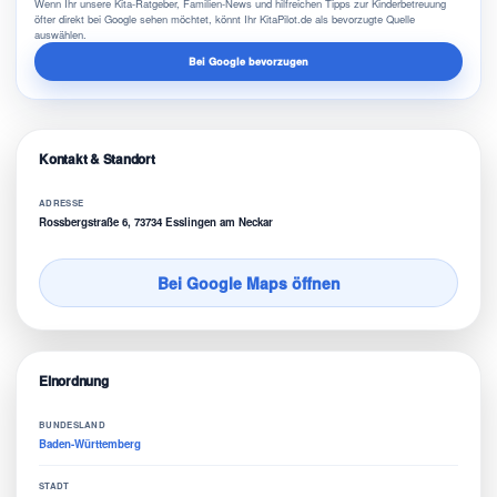
Wenn Ihr unsere Kita-Ratgeber, Familien-News und hilfreichen Tipps zur Kinderbetreuung
öfter direkt bei Google sehen möchtet, könnt Ihr KitaPilot.de als bevorzugte Quelle
auswählen.
Bei Google bevorzugen
Kontakt & Standort
ADRESSE
Rossbergstraße 6, 73734 Esslingen am Neckar
Bei Google Maps öffnen
Einordnung
BUNDESLAND
Baden-Württemberg
STADT