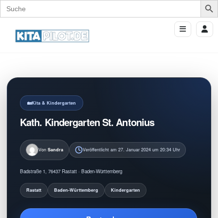
Search
for:
Kita & Kindergarten
Kath. Kindergarten St. Antonius
Von
Sandra
Veröffentlicht am 27. Januar 2024 um 20:34 Uhr
Badstraße 1, 76437 Rastatt · Baden-Württemberg
Rastatt
Baden-Württemberg
Kindergarten