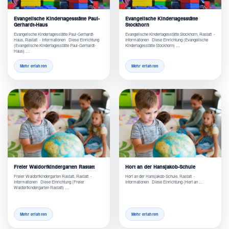
Evangelische Kindertagesstätte Paul-
Evangelische Kindertagesstätte
Gerhardt-Haus
Stockhorn
Evangelische Kindertagesstätte Paul-Gerhardt-
Evangelische Kindertagesstätte Stockhorn, Rastatt -
Haus, Rastatt - Informationen Diese Einrichtung
Informationen Diese Einrichtung (Evangelische
(Evangelische Kindertagesstätte Paul-Gerhardt-
Kindertagesstätte Stockhorn) …
Haus) …
Mehr erfahren
Mehr erfahren
Freier Waldorfkindergarten Rastatt
Hort an der Hansjakob-Schule
Freier Waldorfkindergarten Rastatt, Rastatt -
Hort an der Hansjakob-Schule, Rastatt -
Informationen Diese Einrichtung (Freier
Informationen Diese Einrichtung (Hort an …
Waldorfkindergarten Rastatt) …
Mehr erfahren
Mehr erfahren