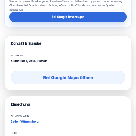
Wenn Ihr unsere Kita-Ratgeber, Familien-News und hilfreichen Tipps zur Kinderbetreuung
öfter direkt bei Google sehen möchtet, könnt Ihr KitaPilot.de als bevorzugte Quelle
auswählen.
Bei Google bevorzugen
Kontakt & Standort
ADRESSE
Badstraße 1, 76437 Rastatt
Bei Google Maps öffnen
Einordnung
BUNDESLAND
Baden-Württemberg
STADT