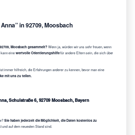
. Anna” in 92709, Moosbach
in 92709, Moosbach gesammelt?
Wenn ja, würden wir uns sehr freuen, wenn
g kann eine
wertvolle Orientierungshilfe
für andere Eltern sein, die sich über
ist immer hilfreich, die Erfahrungen anderer zu kennen, bevor man eine
e mit uns zu teilen.
 Anna, Schulstraße 6, 92709 Moosbach, Bayern
he?
Sie haben jederzeit die Möglichkeit, die Daten kostenlos zu
ekt und auf dem neuesten Stand sind.