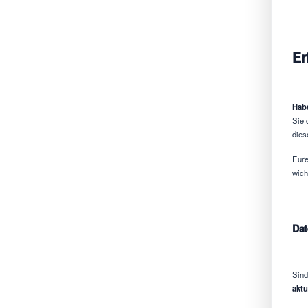
Er
Habe
Sie 
dies
Eure
wich
Dat
Sind
aktu