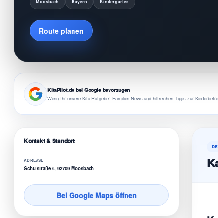
Moosbach
Bayern
Kindergarten
Route planen
KitaPilot.de bei Google bevorzugen
Wenn Ihr unsere Kita-Ratgeber, Familien-News und hilfreichen Tipps zur Kinderbetre
Kontakt & Standort
DE
Ka
ADRESSE
Schulstraße 6, 92709 Moosbach
Bei Google Maps öffnen