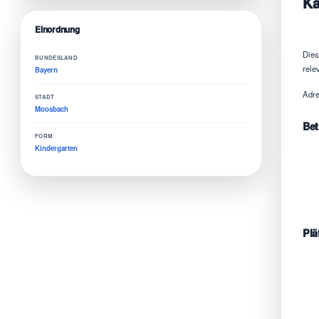
Ka
Einordnung
Dies
BUNDESLAND
rele
Bayern
Adre
STADT
Moosbach
Bet
FORM
Kindergarten
Plä