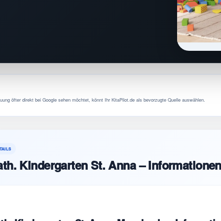
uung öfter direkt bei Google sehen möchtet, könnt Ihr KitaPilot.de als bevorzugte Quelle auswählen.
TAILS
th. Kindergarten St. Anna – Informatione