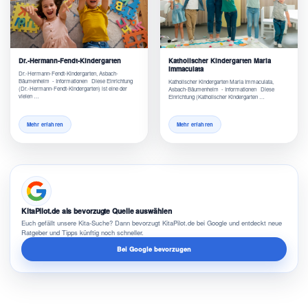
Dr.-Hermann-Fendt-Kindergarten
Katholischer Kindergarten Maria
Immaculata
Dr.-Hermann-Fendt-Kindergarten, Asbach-
Bäumenheim - Informationen Diese Einrichtung
Katholischer Kindergarten Maria Immaculata,
(Dr.-Hermann-Fendt-Kindergarten) ist eine der
Asbach-Bäumenheim - Informationen Diese
vielen …
Einrichtung (Katholischer Kindergarten …
Mehr erfahren
Mehr erfahren
KitaPilot.de als bevorzugte Quelle auswählen
Euch gefällt unsere Kita-Suche? Dann bevorzugt KitaPilot.de bei Google und entdeckt neue
Ratgeber und Tipps künftig noch schneller.
Bei Google bevorzugen