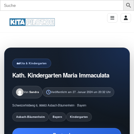
Search
for:
Kita & Kindergarten
Kath. Kindergarten Maria Immaculata
Von
Sandra
Veröffentlicht am 27. Januar 2024 um 20:32 Uhr
Schweizerfeldweg 6, 86663 Asbach-Bäumenheim · Bayern
Asbach-Bäumenheim
Bayern
Kindergarten