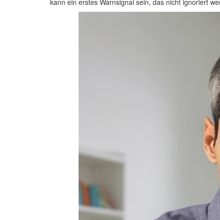
kann ein erstes Warnsignal sein, das nicht ignoriert we