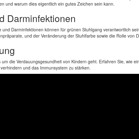
n und warum dies eigentlich ein gutes Zeichen sein kann.
d Darminfektionen
e und Darminfektionen können für grünen Stuhlgang verantwortlich s
präparate, und der Veränderung der Stuhlfarbe sowie die Rolle von D
lung
 um die Verdauungsgesundheit von Kindern geht. Erfahren Sie, wie ein
u verhindern und das Immunsystem zu stärken.