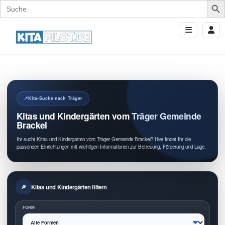
Search
for:
Kita-Suche nach Träger
Kitas und Kindergärten vom Träger Gemeinde
Brackel
Ihr sucht Kitas und Kindergärten vom Träger Gemeinde Brackel? Hier findet Ihr die
passenden Einrichtungen mit wichtigen Informationen zur Betreuung, Förderung und Lage.
Kitas und Kindergärten filtern
FORM