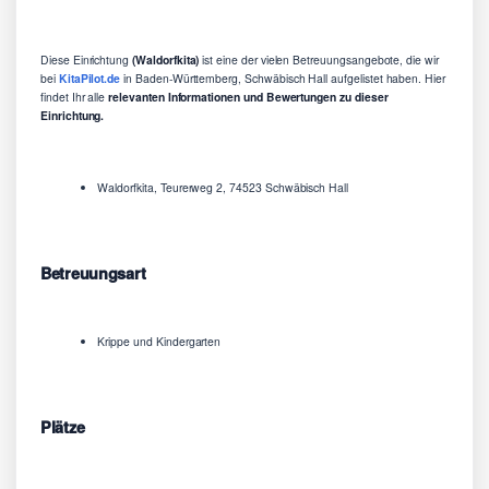
Diese Einrichtung
(Waldorfkita)
ist eine der vielen Betreuungsangebote, die wir
bei
KitaPilot.de
in Baden-Württemberg, Schwäbisch Hall aufgelistet haben. Hier
findet Ihr alle
relevanten Informationen und Bewertungen zu dieser
Einrichtung.
Waldorfkita, Teurerweg 2, 74523 Schwäbisch Hall
Betreuungsart
Krippe und Kindergarten
Plätze