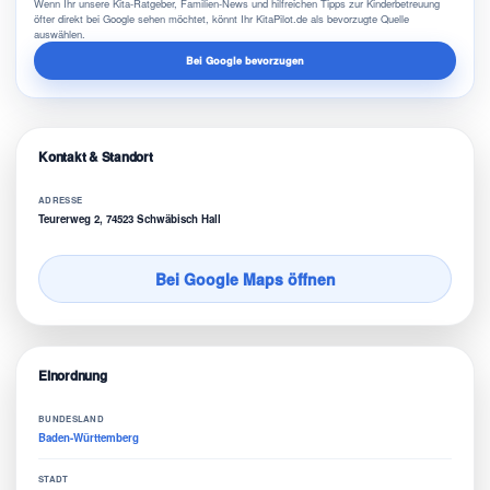
Wenn Ihr unsere Kita-Ratgeber, Familien-News und hilfreichen Tipps zur Kinderbetreuung
öfter direkt bei Google sehen möchtet, könnt Ihr KitaPilot.de als bevorzugte Quelle
auswählen.
Bei Google bevorzugen
Kontakt & Standort
ADRESSE
Teurerweg 2, 74523 Schwäbisch Hall
Bei Google Maps öffnen
Einordnung
BUNDESLAND
Baden-Württemberg
STADT