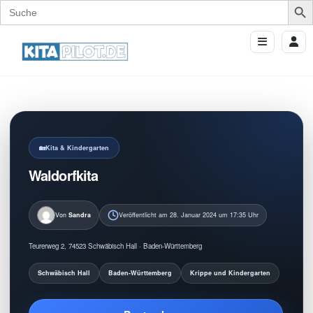
Search
for:
Kita & Kindergarten
Waldorfkita
Von
Sandra
Veröffentlicht am 28. Januar 2024 um 17:35 Uhr
Teurerweg 2, 74523 Schwäbisch Hall · Baden-Württemberg
Schwäbisch Hall
Baden-Württemberg
Krippe und Kindergarten