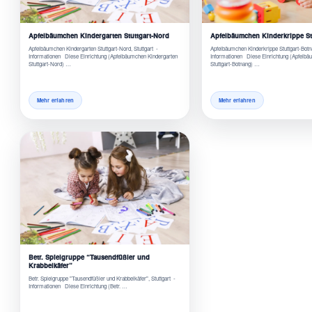
Apfelbäumchen Kindergarten Stuttgart-Nord
Apfelbäumchen Kinderkrippe St
Apfelbäumchen Kindergarten Stuttgart-Nord, Stuttgart -
Apfelbäumchen Kinderkrippe Stuttgart-Botna
Informationen Diese Einrichtung (Apfelbäumchen Kindergarten
Informationen Diese Einrichtung (Apfelbä
Stuttgart-Nord) …
Stuttgart-Botnang) …
Mehr erfahren
Mehr erfahren
Betr. Spielgruppe “Tausendfüßler und
Krabbelkäfer”
Betr. Spielgruppe "Tausendfüßler und Krabbelkäfer", Stuttgart -
Informationen Diese Einrichtung (Betr. …