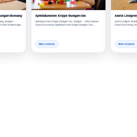
uttgart-Botnang
Apfelbäumchen Krippe Stuttgart-Ost
Astrid Lindgre
ng, Stuttgart -
Apfelbäumchen Krippe Stuttgart-Ost, Stuttgart - Informationen
Astrid Lindgren Wald
umchen Kinderkrippe
Diese Einrichtung (Apfelbäumchen Krippe Stuttgart-Ost) …
Diese Einrichtung (A
Mehr erfahren
Mehr erfahren