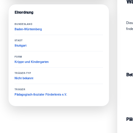
Wa
Einordnung
Dies
BUNDESLAND
finde
Baden-Württemberg
STADT
Stuttgart
FORM
Krippe und Kindergarten
TRÄGER-TYP
Bet
Nicht bekannt
TRÄGER
Pädagogisch-Sozialer Förderkreis e.V.
Plä