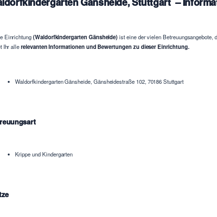
ldorfkindergarten Gänsheide, Stuttgart – Informa
e Einrichtung
(Waldorfkindergarten Gänsheide)
ist eine der vielen Betreuungsangebote, d
t Ihr alle
relevanten Informationen und Bewertungen zu dieser Einrichtung.
Waldorfkindergarten Gänsheide, Gänsheidestraße 102, 70186 Stuttgart
reuungsart
Krippe und Kindergarten
tze