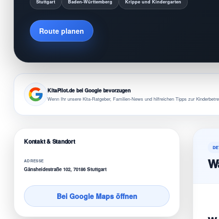
Stuttgart
Baden-Württemberg
Krippe und Kindergarten
Route planen
KitaPilot.de bei Google bevorzugen
Wenn Ihr unsere Kita-Ratgeber, Familien-News und hilfreichen Tipps zur Kinderbetre
Kontakt & Standort
DE
Wa
ADRESSE
Gänsheidestraße 102, 70186 Stuttgart
Bei Google Maps öffnen