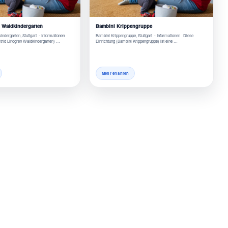
n Waldkindergarten
Bambini Krippengruppe
kindergarten, Stuttgart - Informationen
Bambini Krippengruppe, Stuttgart - Informationen Diese
strid Lindgren Waldkindergarten) …
Einrichtung (Bambini Krippengruppe) ist eine …
Mehr erfahren