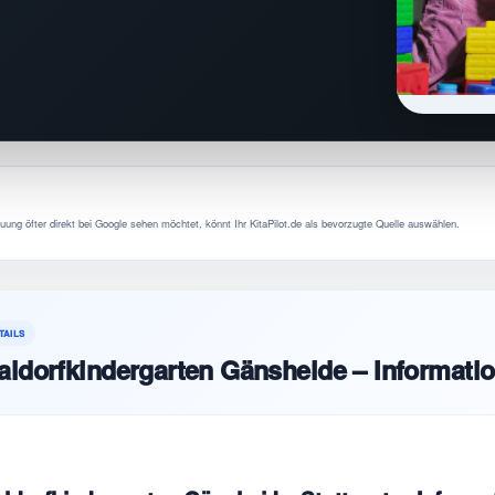
uung öfter direkt bei Google sehen möchtet, könnt Ihr KitaPilot.de als bevorzugte Quelle auswählen.
TAILS
ldorfkindergarten Gänsheide – Informati