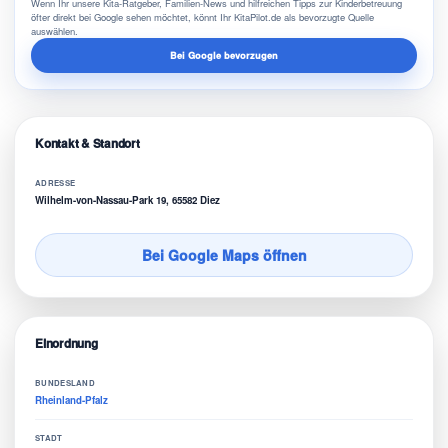
Wenn Ihr unsere Kita-Ratgeber, Familien-News und hilfreichen Tipps zur Kinderbetreuung
öfter direkt bei Google sehen möchtet, könnt Ihr KitaPilot.de als bevorzugte Quelle
auswählen.
Bei Google bevorzugen
Kontakt & Standort
ADRESSE
Wilhelm-von-Nassau-Park 19, 65582 Diez
Bei Google Maps öffnen
Einordnung
BUNDESLAND
Rheinland-Pfalz
STADT