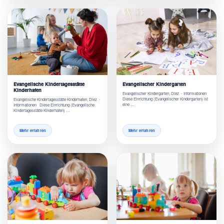
Evangelische Kindertagesstätte
Evangelischer Kindergarten
Kinderhafen
Evangelischer Kindergarten, Diez - Informationen
Diese Einrichtung (Evangelischer Kindergarten) ist
Evangelische Kindertagesstätte Kinderhafen, Diez -
eine …
Informationen Diese Einrichtung (Evangelische
Kindertagesstätte Kinderhafen) …
Mehr erfahren
Mehr erfahren