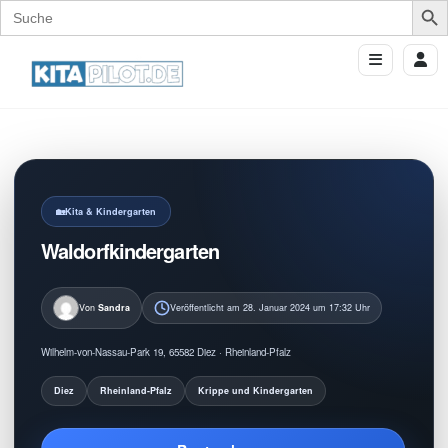
Search
for:
Kita & Kindergarten
Waldorfkindergarten
Von
Sandra
Veröffentlicht am 28. Januar 2024 um 17:32 Uhr
Wilhelm-von-Nassau-Park 19, 65582 Diez · Rheinland-Pfalz
Diez
Rheinland-Pfalz
Krippe und Kindergarten