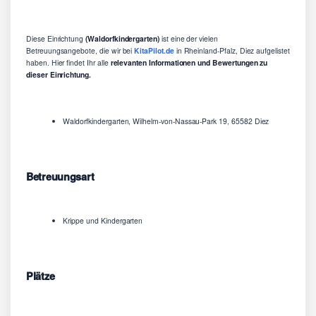
Diese Einrichtung
(Waldorfkindergarten)
ist eine der vielen
Betreuungsangebote, die wir bei
KitaPilot.de
in Rheinland-Pfalz, Diez aufgelistet
haben. Hier findet Ihr alle
relevanten Informationen und Bewertungen zu
dieser Einrichtung.
Waldorfkindergarten, Wilhelm-von-Nassau-Park 19, 65582 Diez
Betreuungsart
Krippe und Kindergarten
Plätze