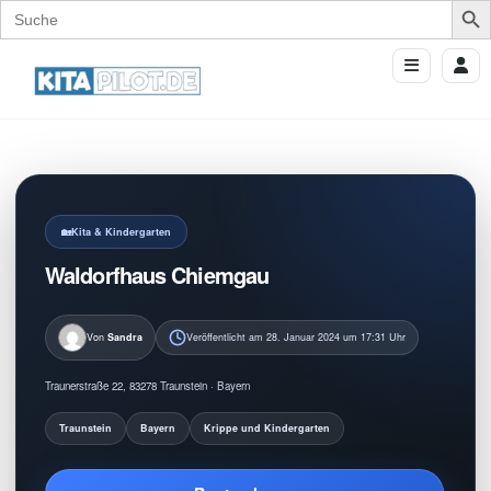
Search
for:
Kita & Kindergarten
Waldorfhaus Chiemgau
Von
Sandra
Veröffentlicht am 28. Januar 2024 um 17:31 Uhr
Traunerstraße 22, 83278 Traunstein · Bayern
Traunstein
Bayern
Krippe und Kindergarten