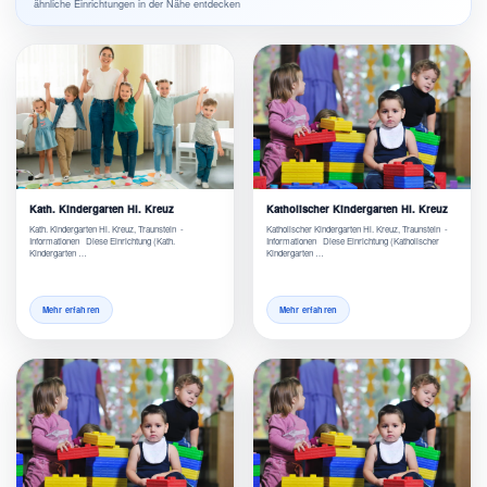
ähnliche Einrichtungen in der Nähe entdecken
Kath. Kindergarten Hl. Kreuz
Katholischer Kindergarten Hl. Kreuz
Kath. Kindergarten Hl. Kreuz, Traunstein -
Katholischer Kindergarten Hl. Kreuz, Traunstein -
Informationen Diese Einrichtung (Kath.
Informationen Diese Einrichtung (Katholischer
Kindergarten …
Kindergarten …
Mehr erfahren
Mehr erfahren