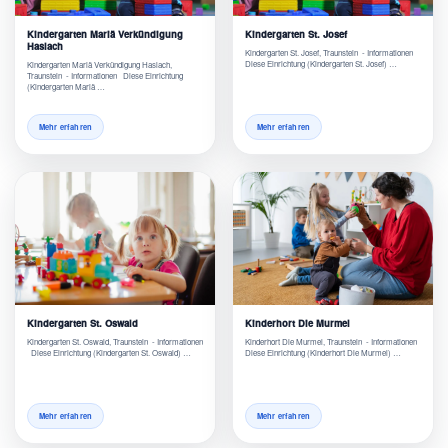
Kindergarten Mariä Verkündigung
Kindergarten St. Josef
Haslach
Kindergarten St. Josef, Traunstein - Informationen
Diese Einrichtung (Kindergarten St. Josef) …
Kindergarten Mariä Verkündigung Haslach,
Traunstein - Informationen Diese Einrichtung
(Kindergarten Mariä …
Mehr erfahren
Mehr erfahren
Kindergarten St. Oswald
Kinderhort Die Murmel
Kindergarten St. Oswald, Traunstein - Informationen
Kinderhort Die Murmel, Traunstein - Informationen
Diese Einrichtung (Kindergarten St. Oswald) …
Diese Einrichtung (Kinderhort Die Murmel) …
Mehr erfahren
Mehr erfahren