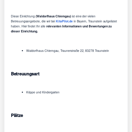
Diese Einrichtung
(Waldorfhaus Chiemgau)
ist eine der vielen
Betreuungsangebote, die wir bei
KitaPilot.de
in Bayern, Traunstein aufgelistet
haben. Hier findet Ihr alle
relevanten Informationen und Bewertungen zu
dieser Einrichtung.
Waldorfhaus Chiemgau, Traunerstraße 22, 83278 Traunstein
Betreuungsart
Krippe und Kindergarten
Plätze