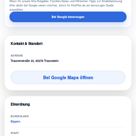
Wenn Ihr unsere Kita-Ratgeber, Familien-News und hilfreichen Tipps zur Kinderbetreuung
öfter direkt bei Google sehen möchtet, könnt Ihr KitaPilot.de als bevorzugte Quelle
auswählen.
Bei Google bevorzugen
Kontakt & Standort
ADRESSE
Traunerstraße 22, 83278 Traunstein
Bei Google Maps öffnen
Einordnung
BUNDESLAND
Bayern
STADT