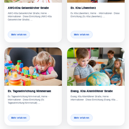
AWO-Kita Gelsenkircher Straße
Ev. Kita Löwenherz
AWO-Kita Gelsenkircher Straße, Herne -
Ev. Kita Löwenherz, Herne - Informationen Diese
Informationen Diese Einrichtung (AWO-Kita
Einrichtung (Ev. Kita Löwenherz) …
Gelsenkircher Straße) …
Mehr erfahren
Mehr erfahren
Ev. Tageseinrichtung Nimmersatt
Evang. Kita Altenhöfener Straße
Ev. Tageseinrichtung Nimmersatt, Herne -
Evang. Kita Altenhöfener Straße, Herne -
Informationen Diese Einrichtung (Ev.
Informationen Diese Einrichtung (Evang. Kita …
Tageseinrichtung Nimmersatt) …
Mehr erfahren
Mehr erfahren