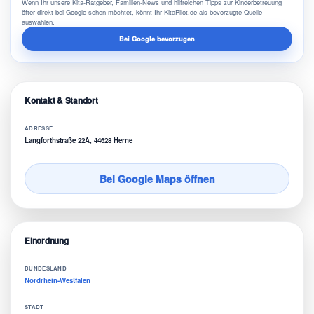
Wenn Ihr unsere Kita-Ratgeber, Familien-News und hilfreichen Tipps zur Kinderbetreuung
öfter direkt bei Google sehen möchtet, könnt Ihr KitaPilot.de als bevorzugte Quelle
auswählen.
Bei Google bevorzugen
Kontakt & Standort
ADRESSE
Langforthstraße 22A, 44628 Herne
Bei Google Maps öffnen
Einordnung
BUNDESLAND
Nordrhein-Westfalen
STADT