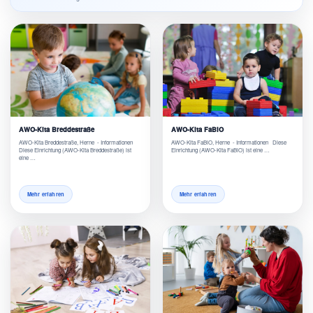
AWO-Kita Breddestraße
AWO-Kita FaBiO
AWO-Kita Breddestraße, Herne - Informationen
AWO-Kita FaBiO, Herne - Informationen Diese
Diese Einrichtung (AWO-Kita Breddestraße) ist
Einrichtung (AWO-Kita FaBiO) ist eine …
eine …
Mehr erfahren
Mehr erfahren