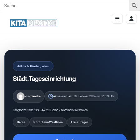
Search
for:
Kita & Kindergarten
Städt.Tageseinrichtung
Von
Sandra
Aktualisiert am 10. Februar 2024 um 21:33 Uhr
Langforthstraße 22A, 44628 Herne · Nordrhein-Westfalen
Herne
Nordrhein-Westfalen
Freie Träger