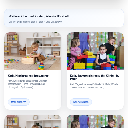
Weitere Kitas und Kindergärten in Bürstadt
ähnliche Einrichtungen in der Nähe entdecken
Kath. Kindergarten Spatzennest
Kath. Tageseinrichtung für Kinder St.
Peter
Kath. Kindergarten Spatzennest, Bürstadt -
Informationen Diese Einrichtung (Kath.
Kath. Tageseinrichtung für Kinder St. Peter, Bürstadt
Kindergarten Spatzennest) …
- Informationen Diese Einrichtung …
Mehr erfahren
Mehr erfahren