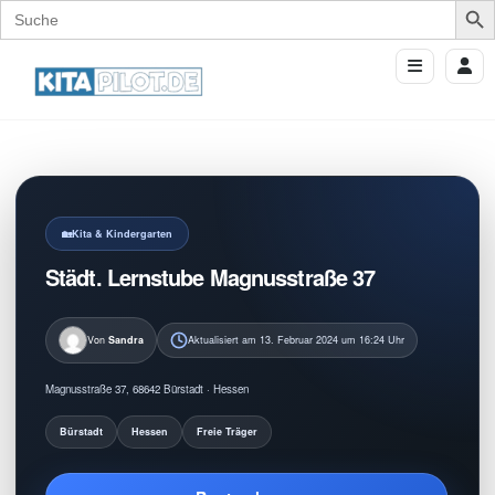
Search
for:
Kita & Kindergarten
Städt. Lernstube Magnusstraße 37
Von
Sandra
Aktualisiert am 13. Februar 2024 um 16:24 Uhr
Magnusstraße 37, 68642 Bürstadt · Hessen
Bürstadt
Hessen
Freie Träger