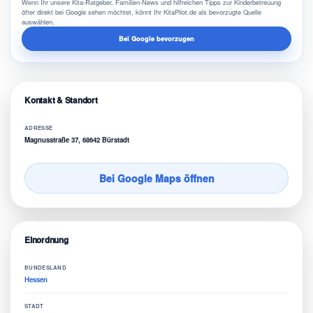
Wenn Ihr unsere Kita-Ratgeber, Familien-News und hilfreichen Tipps zur Kinderbetreuung
öfter direkt bei Google sehen möchtet, könnt Ihr KitaPilot.de als bevorzugte Quelle
auswählen.
Bei Google bevorzugen
Kontakt & Standort
ADRESSE
Magnusstraße 37, 68642 Bürstadt
Bei Google Maps öffnen
Einordnung
BUNDESLAND
Hessen
STADT