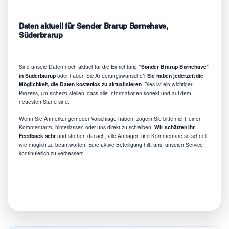
Daten aktuell für Sønder Brarup Børnehave,
Süderbrarup
Sind unsere Daten noch aktuell für die Einrichtung
“Sønder Brarup Børnehave”
in Süderbrarup
oder haben Sie Änderungswünsche?
Sie haben jederzeit die
Möglichkeit, die Daten kostenlos zu aktualisieren
. Dies ist ein wichtiger
Prozess, um sicherzustellen, dass alle Informationen korrekt und auf dem
neuesten Stand sind.
Wenn Sie Anmerkungen oder Vorschläge haben, zögern Sie bitte nicht, einen
Kommentar zu hinterlassen oder uns direkt zu schreiben.
Wir schätzen Ihr
Feedback sehr
und streben danach, alle Anfragen und Kommentare so schnell
wie möglich zu beantworten. Eure aktive Beteiligung hilft uns, unseren Service
kontinuierlich zu verbessern.