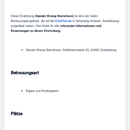
Diese Einrichtung
(Sønder Brarup Børnehave)
ist eine der vielen
Betreuungsangebote, die wir bei
KitaPilot.de
in Schleswig-Holstein, Süderbrarup
aufgelistet haben. Hier findet Ihr alle
relevanten Informationen und
Bewertungen zu dieser Einrichtung.
Sønder Brarup Børnehave, Raiffeisenstraße 25, 24392 Süderbrarup
Betreuungsart
Krippe und Kindergarten
Plätze