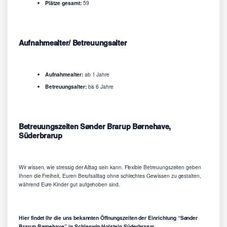
Plätze gesamt:
59
Aufnahmealter/ Betreuungsalter
Aufnahmealter:
ab 1 Jahre
Betreuungsalter:
bis 6 Jahre
Betreuungszeiten Sønder Brarup Børnehave,
Süderbrarup
Wir wissen, wie stressig der Alltag sein kann. Flexible Betreuungszeiten geben
Ihnen die Freiheit, Euren Berufsalltag ohne schlechtes Gewissen zu gestalten,
während Eure Kinder gut aufgehoben sind.
Hier findet Ihr die uns bekannten Öffnungszeiten der Einrichtung “Sønder
Brarup Børnehave” in Schleswig-Holstein Süderbrarup.