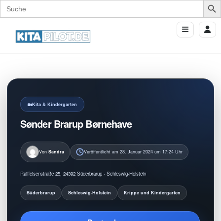
Search
for:
Kita & Kindergarten
Sønder Brarup Børnehave
Von
Sandra
Veröffentlicht am 28. Januar 2024 um 17:24 Uhr
Raiffeisenstraße 25, 24392 Süderbrarup · Schleswig-Holstein
Süderbrarup
Schleswig-Holstein
Krippe und Kindergarten