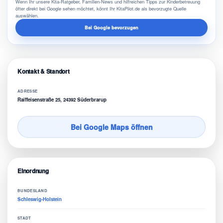
Wenn Ihr unsere Kita-Ratgeber, Familien-News und hilfreichen Tipps zur Kinderbetreuung
öfter direkt bei Google sehen möchtet, könnt Ihr KitaPilot.de als bevorzugte Quelle
auswählen.
Bei Google bevorzugen
Kontakt & Standort
ADRESSE
Raiffeisenstraße 25, 24392 Süderbrarup
Bei Google Maps öffnen
Einordnung
BUNDESLAND
Schleswig-Holstein
STADT