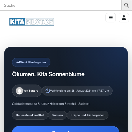
Search
for:
Kita & Kindergarten
Ökumen. Kita Sonnenblume
Von
Sandra
Veröffentlicht am 28. Januar 2024 um 17:37 Uhr
Goldbachstrasse 13 B, 09337 Hohenstein-Ernstthal · Sachsen
Hohenstein-Ernstthal
Sachsen
Krippe und Kindergarten