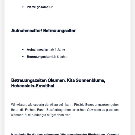
Plätze gesamt:
62
Aufnahmealter/ Betreuungsalter
Aufnahmealter:
ab 1 Jahre
Betreuungsalter:
bis 6 Jahre
Betreuungszeiten Ökumen. Kita Sonnenblume,
Hohenstein-Ernstthal
Wir wissen, wie stressig der Alltag sein kann. Flexible Betreuungszeiten geben
Ihnen die Freiheit, Euren Berufsalltag ohne schlechtes Gewissen zu gestalten,
während Eure Kinder gut aufgehoben sind.
Hier findet Ihr die uns bekannten Öffnungszeiten der Einrichtung “Ökumen.