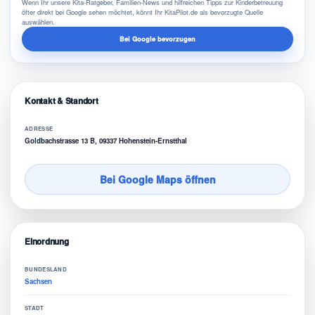
Wenn Ihr unsere Kita-Ratgeber, Familien-News und hilfreichen Tipps zur Kinderbetreuung
öfter direkt bei Google sehen möchtet, könnt Ihr KitaPilot.de als bevorzugte Quelle
auswählen.
Bei Google bevorzugen
Kontakt & Standort
ADRESSE
Goldbachstrasse 13 B, 09337 Hohenstein-Ernstthal
Bei Google Maps öffnen
Einordnung
BUNDESLAND
Sachsen
STADT