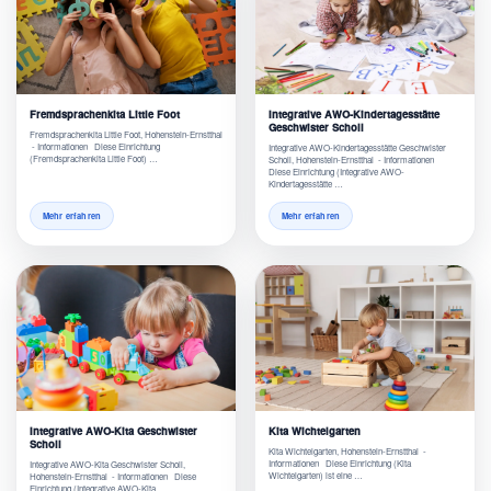
Fremdsprachenkita Little Foot
Integrative AWO-Kindertagesstätte
Geschwister Scholl
Fremdsprachenkita Little Foot, Hohenstein-Ernstthal
- Informationen Diese Einrichtung
Integrative AWO-Kindertagesstätte Geschwister
(Fremdsprachenkita Little Foot) …
Scholl, Hohenstein-Ernstthal - Informationen
Diese Einrichtung (Integrative AWO-
Kindertagesstätte …
Mehr erfahren
Mehr erfahren
Integrative AWO-Kita Geschwister
Kita Wichtelgarten
Scholl
Kita Wichtelgarten, Hohenstein-Ernstthal -
Informationen Diese Einrichtung (Kita
Integrative AWO-Kita Geschwister Scholl,
Wichtelgarten) ist eine …
Hohenstein-Ernstthal - Informationen Diese
Einrichtung (Integrative AWO-Kita …