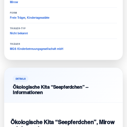
Mirow
FORM
Freie Träger
,
Kindertagesstätte
TRÄGER-TYP
Nicht bekannt
TRÄGER
MGS Kinderbetreuungsgesellschaft mbH
DETAILS
Ökologische Kita “Seepferdchen” –
Informationen
Ökologische Kita “Seepferdchen”, Mirow