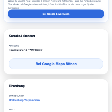
Wenn Ihr unsere Kita-Ratgeber, Familien-News und hilfreichen Tipps zur Kinderbetreuung
öfter direkt bei Google sehen möchtet, könnt Ihr KitaPilot.de als bevorzugte Quelle
auswählen.
Bei Google bevorzugen
Kontakt & Standort
ADRESSE
Strandstraße 15, 17252 Mirow
Bei Google Maps öffnen
Einordnung
BUNDESLAND
Mecklenburg-Vorpommern
STADT