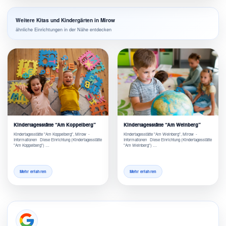
Weitere Kitas und Kindergärten in Mirow
ähnliche Einrichtungen in der Nähe entdecken
Kindertagesstätte “Am Koppelberg”
Kindertagesstätte “Am Weinberg”
Kindertagesstätte "Am Koppelberg", Mirow -
Kindertagesstätte "Am Weinberg", Mirow -
Informationen Diese Einrichtung (Kindertagesstätte
Informationen Diese Einrichtung (Kindertagesstätte
"Am Koppelberg") …
"Am Weinberg") …
Mehr erfahren
Mehr erfahren