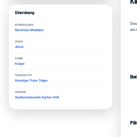
Ki
Einordnung
Dies
BUNDESLAND
alle
Nordrhein-Westfalen
STADT
Jülich
FORM
Krippe
TRÄGER-TYP
Bet
Sonstiger Freier Träger
TRÄGER
Studierendenwerk Aachen AöR
Plä