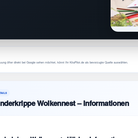
uung öfter direkt bei Google sehen möchtet, könnt Ihr KitaPilot.de als bevorzugte Quelle auswählen.
TAILS
nderkrippe Wolkennest – Informationen