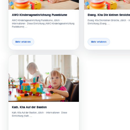
AWO Kindertageseinrichtung Pusteblume
Evang. Kita Die kleinen Strolch
AWO Kindertageseinrichtung Pusteblume, Jülich -
Evang. Kita Die kleinen Strolche, Jülich -
Informationen Diese Einrichtung (AWO Kindertageseinrichtung
Einrichtung (Evang. …
Pusteblume) …
Mehr erfahren
Mehr erfahren
Kath. Kita Auf der Bastion
Kath. Kita Auf der Bastion, Jülich - Informationen Diese
Einrichtung (Kath. …