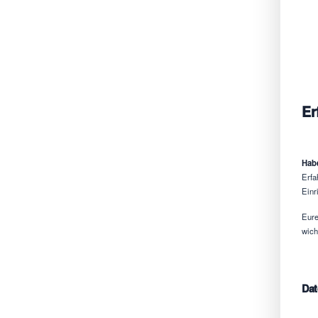
Er
Habe
Erfa
Einr
Eure
wich
Dat