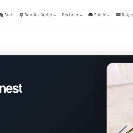
Start
Bundesländer
Rechner
Spiele
Ratge
nest