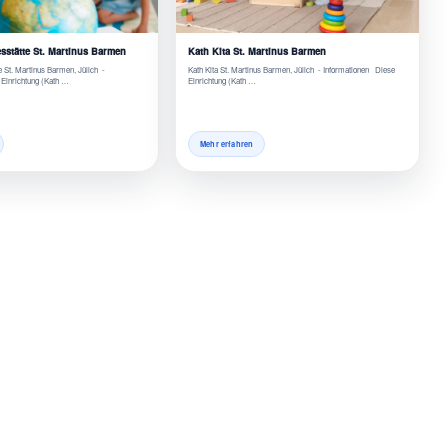
sstätte St. Martinus Barmen
Kath Kita St. Martinus Barmen
e St. Martinus Barmen, Jülich -
Kath Kita St. Martinus Barmen, Jülich - Informationen Diese
 Einrichtung (Kath …
Einrichtung (Kath …
Mehr erfahren