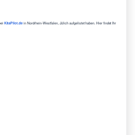
bei
KitaPilot.de
in Nordrhein-Westfalen, Jülich aufgelistet haben. Hier findet Ihr