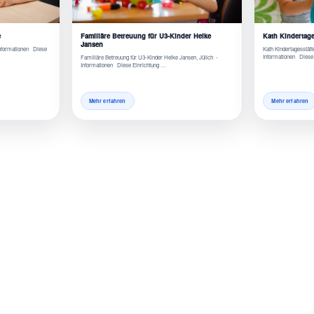
e
Familiäre Betreuung für U3-Kinder Heike
Kath Kindertage
Jansen
 Informationen Diese
Kath Kindertagesstätt
Informationen Diese
Familiäre Betreuung für U3-Kinder Heike Jansen, Jülich -
Informationen Diese Einrichtung …
Mehr erfahren
Mehr erfahren