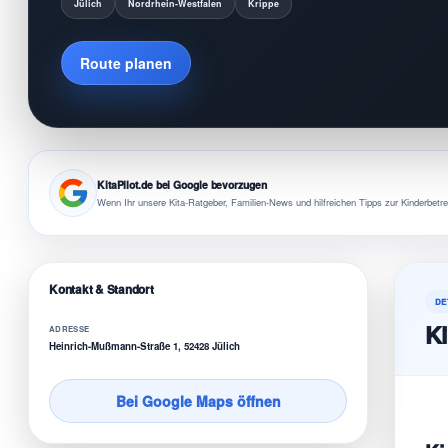
Jülich
Nordrhein-Westfalen
Krippe
Route planen
KitaPilot.de bei Google bevorzugen
Wenn Ihr unsere Kita-Ratgeber, Familien-News und hilfreichen Tipps zur Kinderbetre
Kontakt & Standort
DE
Ki
ADRESSE
Heinrich-Mußmann-Straße 1, 52428 Jülich
Bei Google Maps öffnen