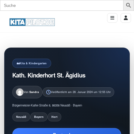
Search
for:
Kita & Kindergarten
Kath. Kinderhort St. Ägidius
Von
Sandra
Veröffentlicht am 28. Januar 2024 um 12:55 Uhr
Bürgermeister-Kaifer-Straße 8, 86356 Neusäß · Bayern
Neusäß
Bayern
Hort