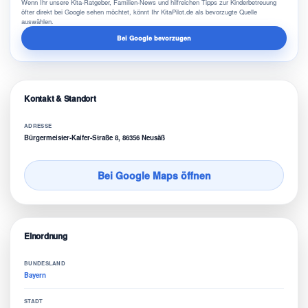
Wenn Ihr unsere Kita-Ratgeber, Familien-News und hilfreichen Tipps zur Kinderbetreuung
öfter direkt bei Google sehen möchtet, könnt Ihr KitaPilot.de als bevorzugte Quelle
auswählen.
Bei Google bevorzugen
Kontakt & Standort
ADRESSE
Bürgermeister-Kaifer-Straße 8, 86356 Neusäß
Bei Google Maps öffnen
Einordnung
BUNDESLAND
Bayern
STADT