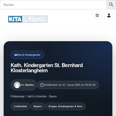
Search
for:
Kita & Kindergarten
Kath. Kindergarten St. Bernhard
Klosterlangheim
Von
Sandra
Veröffentlicht am 27. Januar 2024 um 20:35 Uhr
Prälatenweg 7, 96215 Lichtenfels · Bayern
Lichtenfels
Bayern
Krippe, Kindergarten & Hort