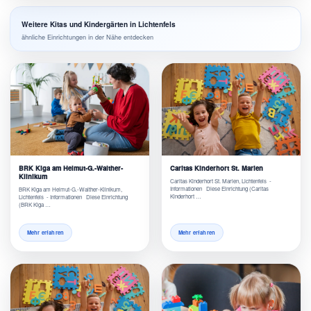
Weitere Kitas und Kindergärten in Lichtenfels
ähnliche Einrichtungen in der Nähe entdecken
BRK Kiga am Helmut-G.-Walther-
Caritas Kinderhort St. Marien
Klinikum
Caritas Kinderhort St. Marien, Lichtenfels -
Informationen Diese Einrichtung (Caritas
BRK Kiga am Helmut-G.-Walther-Klinikum,
Kinderhort …
Lichtenfels - Informationen Diese Einrichtung
(BRK Kiga …
Mehr erfahren
Mehr erfahren