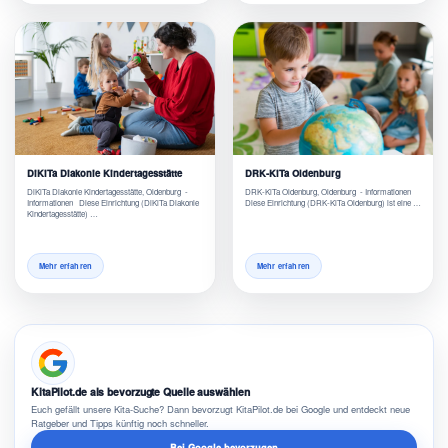
DiKiTa Diakonie Kindertagesstätte
DRK-KiTa Oldenburg
DiKiTa Diakonie Kindertagesstätte, Oldenburg -
DRK-KiTa Oldenburg, Oldenburg - Informationen
Informationen Diese Einrichtung (DiKiTa Diakonie
Diese Einrichtung (DRK-KiTa Oldenburg) ist eine …
Kindertagesstätte) …
Mehr erfahren
Mehr erfahren
KitaPilot.de als bevorzugte Quelle auswählen
Euch gefällt unsere Kita-Suche? Dann bevorzugt KitaPilot.de bei Google und entdeckt neue
Ratgeber und Tipps künftig noch schneller.
Bei Google bevorzugen