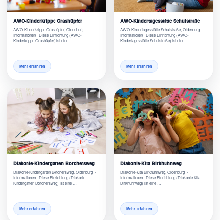
AWO-Kinderkrippe Grashüpfer
AWO-Kindertagesstätte Schulstraße
AWO-Kinderkrippe Grashüpfer, Oldenburg -
AWO-Kindertagesstätte Schulstraße, Oldenburg -
Informationen Diese Einrichtung (AWO-
Informationen Diese Einrichtung (AWO-
Kinderkrippe Grashüpfer) ist eine …
Kindertagesstätte Schulstraße) ist eine …
Mehr erfahren
Mehr erfahren
Diakonie-Kindergarten Borchersweg
Diakonie-Kita Birkhuhnweg
Diakonie-Kindergarten Borchersweg, Oldenburg -
Diakonie-Kita Birkhuhnweg, Oldenburg -
Informationen Diese Einrichtung (Diakonie-
Informationen Diese Einrichtung (Diakonie-Kita
Kindergarten Borchersweg) ist eine …
Birkhuhnweg) ist eine …
Mehr erfahren
Mehr erfahren