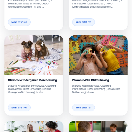
AWO-Kinderkrippe Grashüpfer, Oldenburg -
AWO-Kindertagesstätte Schulstraße, Oldenburg -
Informationen Diese Einrichtung (AWO-
Informationen Diese Einrichtung (AWO-
Kinderkrippe Grashüpfer) ist eine …
Kindertagesstätte Schulstraße) ist eine …
Mehr erfahren
Mehr erfahren
Diakonie-Kindergarten Borchersweg
Diakonie-Kita Birkhuhnweg
Diakonie-Kindergarten Borchersweg, Oldenburg -
Diakonie-Kita Birkhuhnweg, Oldenburg -
Informationen Diese Einrichtung (Diakonie-
Informationen Diese Einrichtung (Diakonie-Kita
Kindergarten Borchersweg) ist eine …
Birkhuhnweg) ist eine …
Mehr erfahren
Mehr erfahren