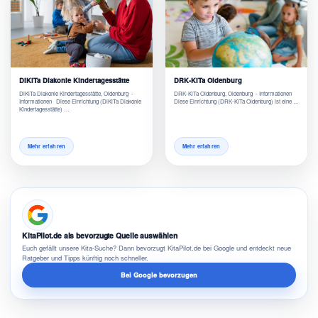
DiKiTa Diakonie Kindertagesstätte
DRK-KiTa Oldenburg
DiKiTa Diakonie Kindertagesstätte, Oldenburg -
DRK-KiTa Oldenburg, Oldenburg - Informationen
Informationen Diese Einrichtung (DiKiTa Diakonie
Diese Einrichtung (DRK-KiTa Oldenburg) ist eine …
Kindertagesstätte) …
Mehr erfahren
Mehr erfahren
KitaPilot.de als bevorzugte Quelle auswählen
Euch gefällt unsere Kita-Suche? Dann bevorzugt KitaPilot.de bei Google und entdeckt neue
Ratgeber und Tipps künftig noch schneller.
Bei Google bevorzugen