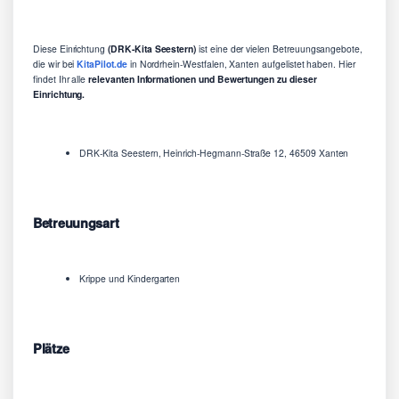
Diese Einrichtung
(DRK-Kita Seestern)
ist eine der vielen Betreuungsangebote,
die wir bei
KitaPilot.de
in Nordrhein-Westfalen, Xanten aufgelistet haben. Hier
findet Ihr alle
relevanten Informationen und Bewertungen zu dieser
Einrichtung.
DRK-Kita Seestern, Heinrich-Hegmann-Straße 12, 46509 Xanten
Betreuungsart
Krippe und Kindergarten
Plätze