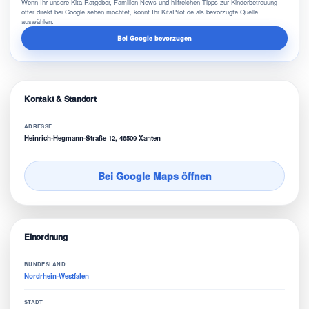
Wenn Ihr unsere Kita-Ratgeber, Familien-News und hilfreichen Tipps zur Kinderbetreuung
öfter direkt bei Google sehen möchtet, könnt Ihr KitaPilot.de als bevorzugte Quelle
auswählen.
Bei Google bevorzugen
Kontakt & Standort
ADRESSE
Heinrich-Hegmann-Straße 12, 46509 Xanten
Bei Google Maps öffnen
Einordnung
BUNDESLAND
Nordrhein-Westfalen
STADT