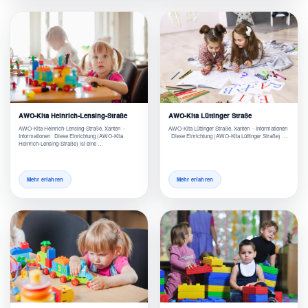
AWO-Kita Heinrich-Lensing-Straße
AWO-Kita Lüttinger Straße
AWO-Kita Heinrich-Lensing-Straße, Xanten -
AWO-Kita Lüttinger Straße, Xanten - Informationen
Informationen Diese Einrichtung (AWO-Kita
Diese Einrichtung (AWO-Kita Lüttinger Straße) …
Heinrich-Lensing-Straße) ist eine …
Mehr erfahren
Mehr erfahren