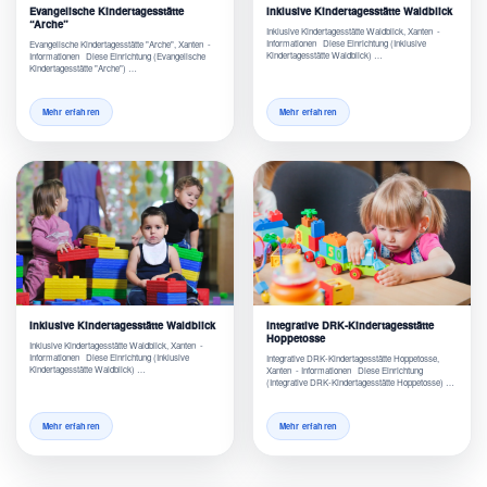
Evangelische Kindertagesstätte
Inklusive Kindertagesstätte Waldblick
“Arche”
Inklusive Kindertagesstätte Waldblick, Xanten -
Informationen Diese Einrichtung (Inklusive
Evangelische Kindertagesstätte "Arche", Xanten -
Kindertagesstätte Waldblick) …
Informationen Diese Einrichtung (Evangelische
Kindertagesstätte "Arche") …
Mehr erfahren
Mehr erfahren
Inklusive Kindertagesstätte Waldblick
Integrative DRK-Kindertagesstätte
Hoppetosse
Inklusive Kindertagesstätte Waldblick, Xanten -
Informationen Diese Einrichtung (Inklusive
Integrative DRK-Kindertagesstätte Hoppetosse,
Kindertagesstätte Waldblick) …
Xanten - Informationen Diese Einrichtung
(Integrative DRK-Kindertagesstätte Hoppetosse) …
Mehr erfahren
Mehr erfahren