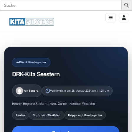
Search
for:
Kita & Kindergarten
DRK-Kita Seestern
Von
Sandra
Veröffentlicht am 28. Januar 2024 um 11:25 Uhr
Heinrich-Hegmann-Straße 12, 46509 Xanten · Nordrhein-Westfalen
Xanten
Nordrhein-Westfalen
Krippe und Kindergarten