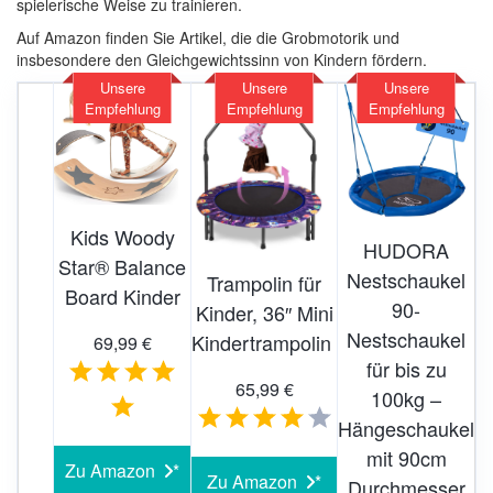
spielerische Weise zu trainieren.
Auf Amazon finden Sie Artikel, die die Grobmotorik und
insbesondere den Gleichgewichtssinn von Kindern fördern.
Unsere
Unsere
Unsere
Empfehlung
Empfehlung
Empfehlung
Kids Woody
HUDORA
Star® Balance
Nestschaukel
Trampolin für
Board Kinder
90-
Kinder, 36″ Mini
Nestschaukel
Kindertrampolin
69,99 €
für bis zu
65,99 €
100kg –
Hängeschaukel
mit 90cm
Zu Amazon
Zu Amazon
Durchmesser