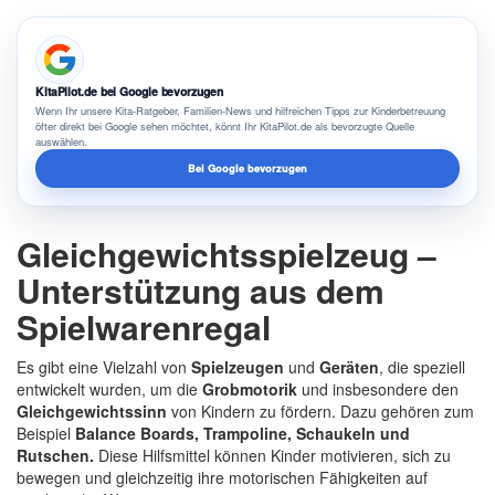
KitaPilot.de bei Google bevorzugen
Wenn Ihr unsere Kita-Ratgeber, Familien-News und hilfreichen Tipps zur Kinderbetreuung
öfter direkt bei Google sehen möchtet, könnt Ihr KitaPilot.de als bevorzugte Quelle
auswählen.
Bei Google bevorzugen
Gleichgewichtsspielzeug –
Unterstützung aus dem
Spielwarenregal
Es gibt eine Vielzahl von
Spielzeugen
und
Geräten
, die speziell
entwickelt wurden, um die
Grobmotorik
und insbesondere den
Gleichgewichtssinn
von Kindern zu fördern. Dazu gehören zum
Beispiel
Balance Boards, Trampoline, Schaukeln und
Rutschen.
Diese Hilfsmittel können Kinder motivieren, sich zu
bewegen und gleichzeitig ihre motorischen Fähigkeiten auf