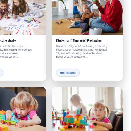
sdnerstraße
Kinderhort “Tigerente” Freilassing
nerstraße, Mannheim -
Kinderhort "Tigerente" Freilassing, Freilassing -
ese Einrichtung (Kinderhaus
Informationen Diese Einrichtung (Kinderhort
t eine der vielen
"Tigerente" Freilassing) ist eine der vielen
te, die wir bei …
Betreuungsangebote, die …
Mehr erfahren