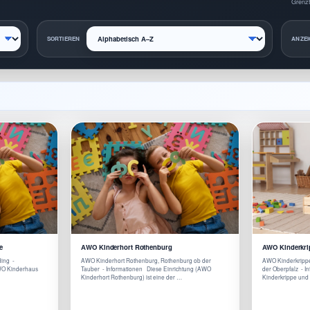
Grenzt
SORTIEREN
ANZEI
e
AWO Kinderhort Rothenburg
AWO Kinderkrip
ing -
AWO Kinderhort Rothenburg, Rothenburg ob der
AWO Kinderkrippe
AWO Kinderhaus
Tauber - Informationen Diese Einrichtung (AWO
der Oberpfalz - 
Kinderhort Rothenburg) ist eine der …
Kinderkrippe und 