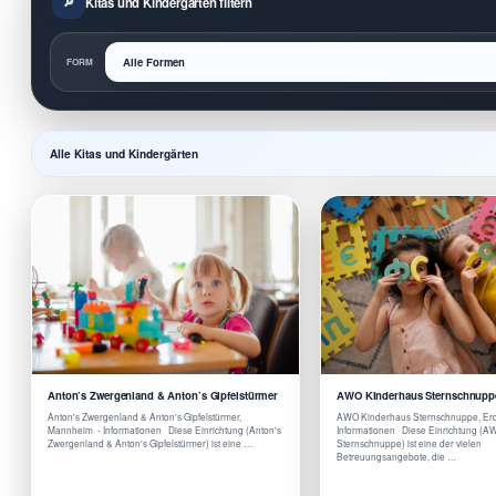
Kitas und Kindergärten filtern
FORM
Alle Kitas und Kindergärten
Anton’s Zwergenland & Anton’s Gipfelstürmer
AWO Kinderhaus Sternschnupp
Anton's Zwergenland & Anton's Gipfelstürmer,
AWO Kinderhaus Sternschnuppe, Erd
Mannheim - Informationen Diese Einrichtung (Anton's
Informationen Diese Einrichtung (
Zwergenland & Anton's Gipfelstürmer) ist eine …
Sternschnuppe) ist eine der vielen
Betreuungsangebote, die …