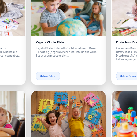
Kegel’s Kinder Kiste
Kinderhaus Dre
gau -
Kegel's Kinder Kiste, Wittorf - Informationen Diese
Kinderhaus Dresd
th. Kinderhaus
Einrichtung (Kegel's Kinder Kiste) ist eine der vielen
Informationen Di
reuungsangebote,
Betreuungsangebote, die …
Dresdnerstraße) is
Betreuungsangebo
Mehr erfahren
Mehr erfahren