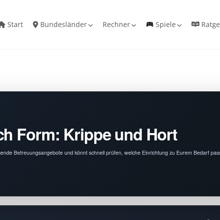
Start
Bundesländer
Rechner
Spiele
Ratge
ch Form: Krippe und Hort
assende Betreuungsangebote und könnt schnell prüfen, welche Einrichtung zu Eurem Bedarf pass