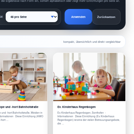
 die Ergebnisse nach Form ein, sortiert alphabetisch oder zeigt mehr Einrichtungen pro Seite an.
Anwenden
GE
Zurücksetzen
kompakt, übersichtlich und direkt vergleichbar
pe und -hort Bahnhofstraße
Ev. Kinderhaus Regenbogen
 und -hort Bahnhofstraße, Weiden in
Ev. Kinderhaus Regenbogen, Sonthofen -
Informationen Diese Einrichtung (AWO
Informationen Diese Einrichtung (Ev. Kinderhaus
-hort …
Regenbogen) ist eine der vielen Betreuungsangebote,
die …