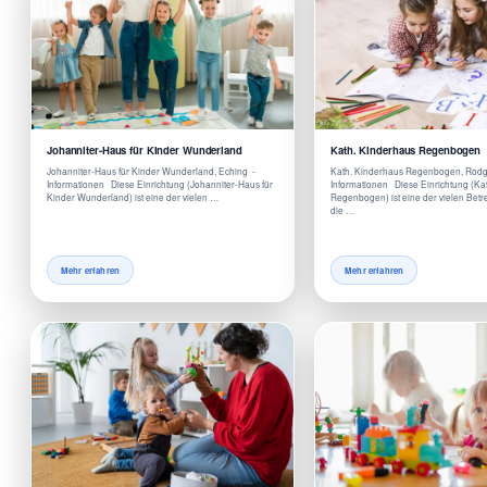
Johanniter-Haus für Kinder Wunderland
Kath. Kinderhaus Regenbogen
Johanniter-Haus für Kinder Wunderland, Eching -
Kath. Kinderhaus Regenbogen, Rod
Informationen Diese Einrichtung (Johanniter-Haus für
Informationen Diese Einrichtung (Ka
Kinder Wunderland) ist eine der vielen …
Regenbogen) ist eine der vielen Bet
die …
Mehr erfahren
Mehr erfahren