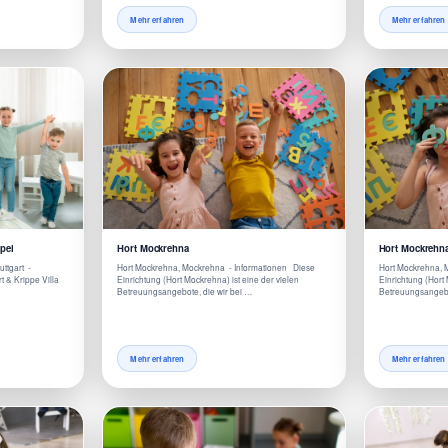
Mehr erfahren
Mehr erfahren
pel
Hort Mockrehna
Hort Mockrehn
uttgart -
Hort Mockrehna, Mockrehna - Informationen Diese
Hort Mockrehna, 
t & Krippe Villa
Einrichtung (Hort Mockrehna) ist eine der vielen
Einrichtung (Hort 
Betreuungsangebote, die wir bei …
Betreuungsangebo
Mehr erfahren
Mehr erfahren