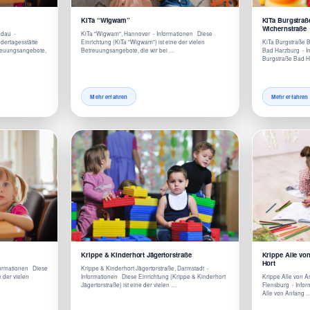
KiTa “Wigwam”
KiTa Burgstraß
Wichernstraße
ndau -
KiTa "Wigwam", Hannover - Informationen Diese
dertagesstätte
Einrichtung (KiTa "Wigwam") ist eine der vielen
KiTa Burgstraße 
etreuungsangebote,
Betreuungsangebote, die wir bei …
Bad Harzburg - In
Burgstraße Bad 
Mehr erfahren
Mehr erfahren
Krippe & Kinderhort Jägertorstraße
Krippe Alle vo
Hort
formationen Diese
Krippe & Kinderhort Jägertorstraße, Darmstadt -
e der vielen
Informationen Diese Einrichtung (Krippe & Kinderhort
Krippe Alle von 
Jägertorstraße) ist eine der vielen …
Flensburg - Infor
Alle von Anfang 