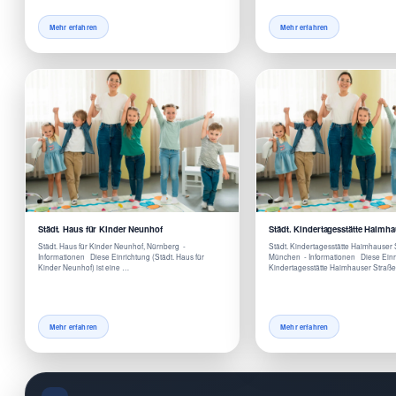
Mehr erfahren
Mehr erfahren
Städt. Haus für Kinder Neunhof
Städt. Kindertagesstätte Haimha
Städt. Haus für Kinder Neunhof, Nürnberg -
Städt. Kindertagesstätte Haimhauser 
Informationen Diese Einrichtung (Städt. Haus für
München - Informationen Diese Einri
Kinder Neunhof) ist eine …
Kindertagesstätte Haimhauser Straße 
Mehr erfahren
Mehr erfahren