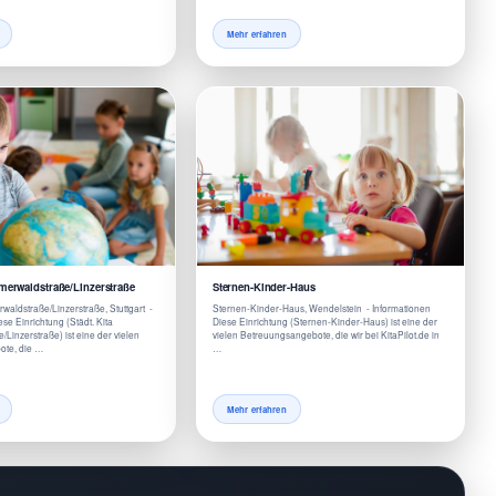
Mehr erfahren
hmerwaldstraße/Linzerstraße
Sternen-Kinder-Haus
waldstraße/Linzerstraße, Stuttgart -
Sternen-Kinder-Haus, Wendelstein - Informationen
se Einrichtung (Städt. Kita
Diese Einrichtung (Sternen-Kinder-Haus) ist eine der
Linzerstraße) ist eine der vielen
vielen Betreuungsangebote, die wir bei KitaPilot.de in
te, die …
…
Mehr erfahren