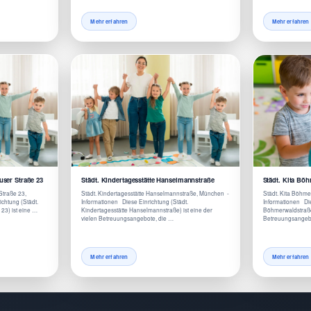
Mehr erfahren
Mehr erfahren
user Straße 23
Städt. Kindertagesstätte Hanselmannstraße
Städt. Kita Bö
Straße 23,
Städt. Kindertagesstätte Hanselmannstraße, München -
Städt. Kita Böhmer
chtung (Städt.
Informationen Diese Einrichtung (Städt.
Informationen Die
23) ist eine …
Kindertagesstätte Hanselmannstraße) ist eine der
Böhmerwaldstraße/
vielen Betreuungsangebote, die …
Betreuungsangebo
Mehr erfahren
Mehr erfahren