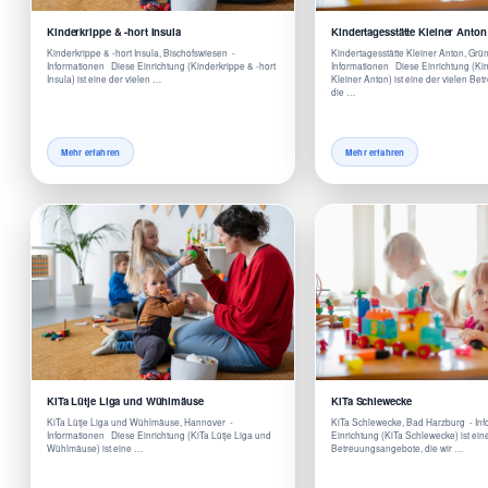
Kinderkrippe & -hort Insula
Kindertagesstätte Kleiner Anton
Kinderkrippe & -hort Insula, Bischofswiesen -
Kindertagesstätte Kleiner Anton, Grü
Informationen Diese Einrichtung (Kinderkrippe & -hort
Informationen Diese Einrichtung (Kin
Insula) ist eine der vielen …
Kleiner Anton) ist eine der vielen B
die …
Mehr erfahren
Mehr erfahren
KiTa Lütje Liga und Wühlmäuse
KiTa Schlewecke
KiTa Lütje Liga und Wühlmäuse, Hannover -
KiTa Schlewecke, Bad Harzburg - In
Informationen Diese Einrichtung (KiTa Lütje Liga und
Einrichtung (KiTa Schlewecke) ist ein
Wühlmäuse) ist eine …
Betreuungsangebote, die wir …