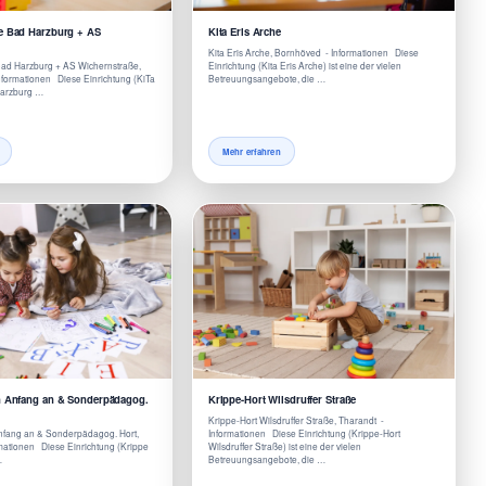
e Bad Harzburg + AS
Kita Eris Arche
Kita Eris Arche, Bornhöved - Informationen Diese
Bad Harzburg + AS Wichernstraße,
Einrichtung (Kita Eris Arche) ist eine der vielen
formationen Diese Einrichtung (KiTa
Betreuungsangebote, die …
Harzburg …
Mehr erfahren
n Anfang an & Sonderpädagog.
Krippe-Hort Wilsdruffer Straße
Krippe-Hort Wilsdruffer Straße, Tharandt -
Anfang an & Sonderpädagog. Hort,
Informationen Diese Einrichtung (Krippe-Hort
mationen Diese Einrichtung (Krippe
Wilsdruffer Straße) ist eine der vielen
…
Betreuungsangebote, die …