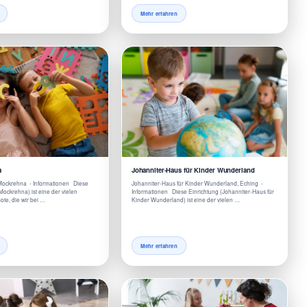
Mehr erfahren
a
Johanniter-Haus für Kinder Wunderland
Mockrehna - Informationen Diese
Johanniter-Haus für Kinder Wunderland, Eching -
Mockrehna) ist eine der vielen
Informationen Diese Einrichtung (Johanniter-Haus für
te, die wir bei …
Kinder Wunderland) ist eine der vielen …
Mehr erfahren