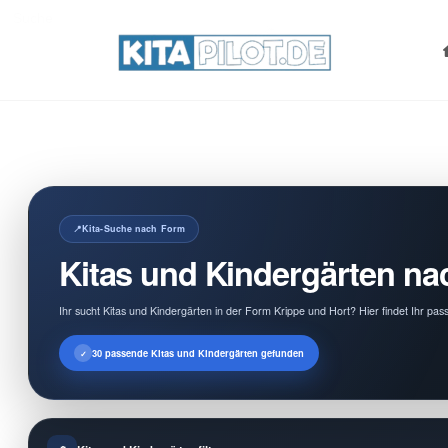
Search
for:
Kita-Suche nach Form
Kitas und Kindergärten na
Ihr sucht Kitas und Kindergärten in der Form Krippe und Hort? Hier findet Ihr p
30 passende Kitas und Kindergärten gefunden