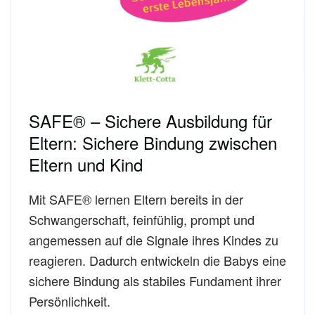
SAFE® – Sichere Ausbildung für
Eltern: Sichere Bindung zwischen
Eltern und Kind
Mit SAFE® lernen Eltern bereits in der
Schwangerschaft, feinfühlig, prompt und
angemessen auf die Signale ihres Kindes zu
reagieren. Dadurch entwickeln die Babys eine
sichere Bindung als stabiles Fundament ihrer
Persönlichkeit.