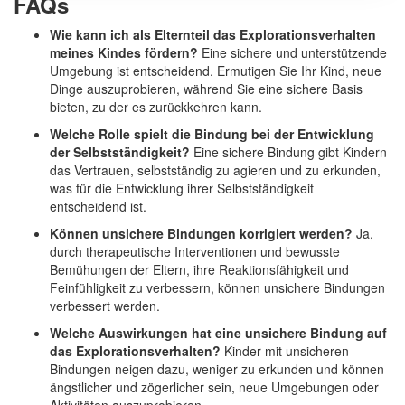
FAQs
Wie kann ich als Elternteil das Explorationsverhalten
meines Kindes fördern?
Eine sichere und unterstützende
Umgebung ist entscheidend. Ermutigen Sie Ihr Kind, neue
Dinge auszuprobieren, während Sie eine sichere Basis
bieten, zu der es zurückkehren kann.
Welche Rolle spielt die Bindung bei der Entwicklung
der Selbstständigkeit?
Eine sichere Bindung gibt Kindern
das Vertrauen, selbstständig zu agieren und zu erkunden,
was für die Entwicklung ihrer Selbstständigkeit
entscheidend ist.
Können unsichere Bindungen korrigiert werden?
Ja,
durch therapeutische Interventionen und bewusste
Bemühungen der Eltern, ihre Reaktionsfähigkeit und
Feinfühligkeit zu verbessern, können unsichere Bindungen
verbessert werden.
Welche Auswirkungen hat eine unsichere Bindung auf
das Explorationsverhalten?
Kinder mit unsicheren
Bindungen neigen dazu, weniger zu erkunden und können
ängstlicher und zögerlicher sein, neue Umgebungen oder