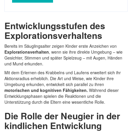
Entwicklungsstufen des
Explorationsverhaltens
Bereits im Säuglingsalter zeigen Kinder erste Anzeichen von
Explorationsverhalten
, wenn sie ihre direkte Umgebung – wie
Gesichter, Stimmen und später Spielzeug – mit Augen, Händen
und Mund erkunden.
Mit dem Erlernen des Krabbelns und Laufens erweitert sich ihr
Aktionsradius erheblich. Die Art und Weise, wie Kinder ihre
Umgebung erkunden, entwickelt sich parallel zu ihren
motorischen und kognitiven Fähigkeiten.
Während dieser
Entwicklungsphasen spielen die Reaktionen und die
Unterstützung durch die Eltern eine wesentliche Rolle.
Die Rolle der Neugier in der
kindlichen Entwicklung