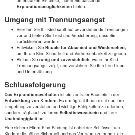
unterstützen Sie diese, indem Sie passende
Explorationsmöglichkeiten
bieten.
Umgang mit Trennungsangst
Bereiten Sie Ihr Kind sanft auf bevorstehende Trennungen
vor und bieten Sie Trost und Versicherung, dass Sie
zurückkehren werden.
Entwickeln Sie
Rituale für Abschied und Wiedersehen,
um Ihrem Kind Sicherheit und Vorhersehbarkeit zu geben.
Bleiben Sie
ruhig und zuversichtlich
, wenn Ihr Kind
Trennungsangst zeigt, und versichern Sie ihm Ihre Liebe
und Unterstützung.
Schlussfolgerung
Das Explorationsverhalten
ist ein zentraler Baustein in der
Entwicklung von Kindern.
Es ermöglicht ihnen nicht nur, ihre
Umgebung zu verstehen und wichtige Fähigkeiten zu erlernen,
sondern trägt auch zu ihrem
Selbstbewusstsein
und ihrer
Unabhängigkeit
bei.
Eine sichere Eltern-Kind-Bindung ist dabei der Schlüssel, um
Kindern die nötige Sicherheit und das Vertrauen zu geben, die