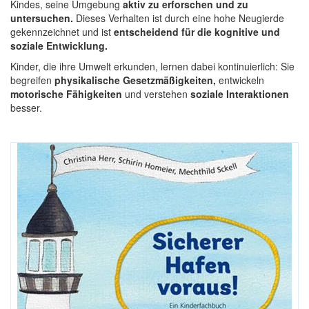
Kindes, seine Umgebung
aktiv zu erforschen und zu
untersuchen.
Dieses Verhalten ist durch eine hohe Neugierde
gekennzeichnet und ist
entscheidend für die kognitive und
soziale Entwicklung.
Kinder
, die ihre Umwelt erkunden, lernen dabei kontinuierlich: Sie
begreifen
physikalische Gesetzmäßigkeiten,
entwickeln
motorische Fähigkeiten
und verstehen
soziale Interaktionen
besser.