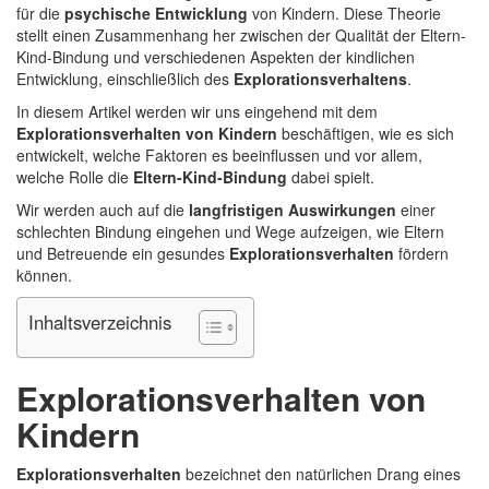
für die
psychische
Entwicklung
von Kindern. Diese Theorie
stellt einen Zusammenhang her zwischen der Qualität der Eltern-
Kind-Bindung und verschiedenen Aspekten der kindlichen
Entwicklung, einschließlich des
Explorationsverhaltens
.
In diesem Artikel werden wir uns eingehend mit dem
Explorationsverhalten von Kindern
beschäftigen, wie es sich
entwickelt, welche Faktoren es beeinflussen und vor allem,
welche Rolle die
Eltern-Kind-Bindung
dabei spielt.
Wir werden auch auf die
langfristigen Auswirkungen
einer
schlechten Bindung eingehen und Wege aufzeigen, wie Eltern
und Betreuende ein gesundes
Explorationsverhalten
fördern
können.
Inhaltsverzeichnis
Explorationsverhalten von
Kindern
Explorationsverhalten
bezeichnet den natürlichen Drang eines