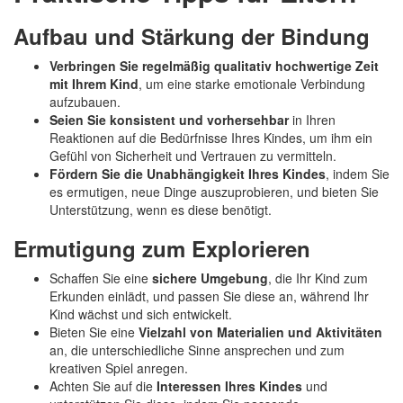
Aufbau und Stärkung der Bindung
Verbringen Sie regelmäßig qualitativ hochwertige Zeit
mit Ihrem Kind
, um eine starke emotionale Verbindung
aufzubauen.
Seien Sie konsistent und vorhersehbar
in Ihren
Reaktionen auf die Bedürfnisse Ihres Kindes, um ihm ein
Gefühl von Sicherheit und Vertrauen zu vermitteln.
Fördern Sie die Unabhängigkeit Ihres Kindes
, indem Sie
es ermutigen, neue Dinge auszuprobieren, und bieten Sie
Unterstützung, wenn es diese benötigt.
Ermutigung zum Explorieren
Schaffen Sie eine
sichere Umgebung
, die Ihr Kind zum
Erkunden einlädt, und passen Sie diese an, während Ihr
Kind wächst und sich entwickelt.
Bieten Sie eine
Vielzahl von Materialien und Aktivitäten
an, die unterschiedliche Sinne ansprechen und zum
kreativen Spiel anregen.
Achten Sie auf die
Interessen Ihres Kindes
und