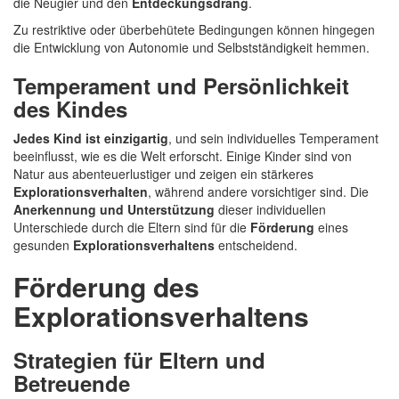
die Neugier und den
Entdeckungsdrang
.
Zu restriktive oder überbehütete Bedingungen können hingegen
die Entwicklung von Autonomie und Selbstständigkeit hemmen.
Temperament und Persönlichkeit
des Kindes
Jedes Kind ist einzigartig
, und sein individuelles Temperament
beeinflusst, wie es die Welt erforscht. Einige Kinder sind von
Natur aus abenteuerlustiger und zeigen ein stärkeres
Explorationsverhalten
, während andere vorsichtiger sind. Die
Anerkennung und Unterstützung
dieser individuellen
Unterschiede durch die Eltern sind für die
Förderung
eines
gesunden
Explorationsverhaltens
entscheidend.
Förderung des
Explorationsverhaltens
Strategien für Eltern und
Betreuende