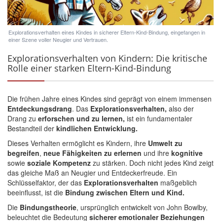
Explorationsverhalten eines Kindes in sicherer Eltern-Kind-Bindung, eingefangen in
einer Szene voller Neugier und Vertrauen.
Explorationsverhalten von Kindern: Die kritische
Rolle einer starken Eltern-Kind-Bindung
Die frühen Jahre eines Kindes sind geprägt von einem immensen
Entdeckungsdrang
. Das
Explorationsverhalten,
also der
Drang zu
erforschen und zu lernen,
ist ein fundamentaler
Bestandteil der
kindlichen Entwicklung.
Dieses Verhalten ermöglicht es Kindern, ihre
Umwelt zu
begreifen
,
neue Fähigkeiten zu erlernen
und ihre
kognitive
sowie
soziale Kompetenz
zu stärken. Doch nicht jedes Kind zeigt
das gleiche Maß an Neugier und Entdeckerfreude. Ein
Schlüsselfaktor, der das
Explorationsverhalten
maßgeblich
beeinflusst, ist die
Bindung zwischen Eltern und Kind.
Die
Bindungstheorie
, ursprünglich entwickelt von John Bowlby,
beleuchtet die Bedeutung
sicherer emotionaler Beziehungen