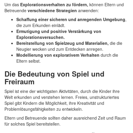
Um das
Explorationsverhalten zu fördern,
können Eltern und
Betreuende
verschiedene Strategien
anwenden:
Schaffung einer sicheren und anregenden Umgebung
,
die zum Erkunden einlädt.
Ermutigung und positive Verstärkung von
Explorationsversuchen.
Bereitstellung von Spielzeug und Materialien,
die die
Neugier wecken und zum Entdecken anregen.
Modellierung von explorativem Verhalten
durch die
Eltern selbst.
Die Bedeutung von Spiel und
Freiraum
Spiel ist eine der wichtigsten Aktivitäten, durch die Kinder ihre
Welt erkunden und verstehen lernen. Freies, unstrukturiertes
Spiel gibt Kindern die Möglichkeit, ihre Kreativität und
Problemlösungsfähigkeiten zu entwickeln.
Eltern und Betreuende sollten daher ausreichend Zeit und Raum
für solches Spiel bereitstellen.